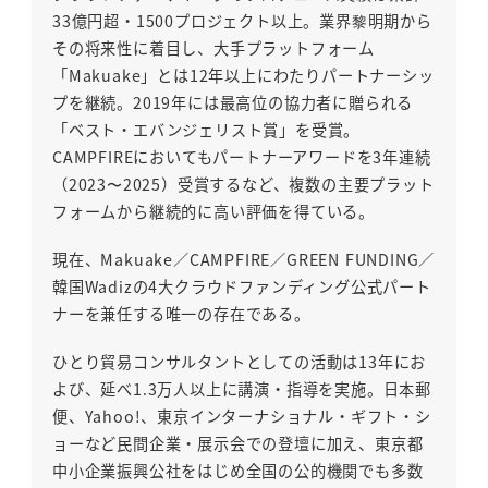
33億円超・1500プロジェクト以上。業界黎明期から
その将来性に着目し、大手プラットフォーム
「Makuake」とは12年以上にわたりパートナーシッ
プを継続。2019年には最高位の協力者に贈られる
「ベスト・エバンジェリスト賞」を受賞。
CAMPFIREにおいてもパートナーアワードを3年連続
（2023〜2025）受賞するなど、複数の主要プラット
フォームから継続的に高い評価を得ている。
現在、Makuake／CAMPFIRE／GREEN FUNDING／
韓国Wadizの4大クラウドファンディング公式パート
ナーを兼任する唯一の存在である。
ひとり貿易コンサルタントとしての活動は13年にお
よび、延べ1.3万人以上に講演・指導を実施。日本郵
便、Yahoo!、東京インターナショナル・ギフト・シ
ョーなど民間企業・展示会での登壇に加え、東京都
中小企業振興公社をはじめ全国の公的機関でも多数