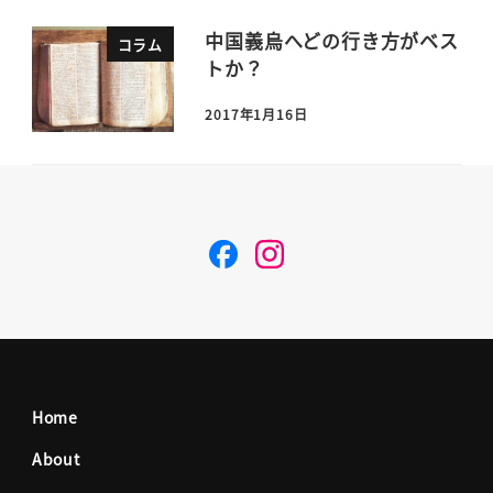
中国義烏へどの行き方がベス
コラム
トか？
2017年1月16日
F
I
a
n
c
s
Home
e
t
About