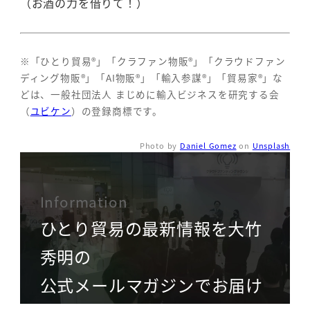
（お酒の力を借りて！）
※「ひとり貿易®」「クラファン物販®」「クラウドファン
ディング物販®」「AI物販®」「輸入参謀®」「貿易家®」な
どは、一般社団法人 まじめに輸入ビジネスを研究する会
（
ユビケン
）の登録商標です。
Photo by
Daniel Gomez
on
Unsplash
Information
ひとり貿易の最新情報を大竹
秀明の
公式メールマガジンでお届け