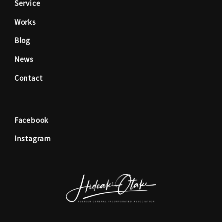
Service
b
a
Works
o
g
Blog
News
o
r
Contact
k
a
Facebook
m
Instagram