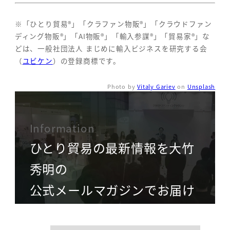
※「ひとり貿易®」「クラファン物販®」「クラウドファン
ディング物販®」「AI物販®」「輸入参謀®」「貿易家®」な
どは、一般社団法人 まじめに輸入ビジネスを研究する会
（
ユビケン
）の登録商標です。
Photo by
Vitaly Gariev
on
Unsplash
Information
ひとり貿易の最新情報を大竹
秀明の
公式メールマガジンでお届け
name