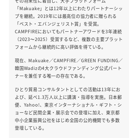
その将来性に着目し、大手プラットフォーム
「Makuake」とは12年以上にわたりパートナーシッ
プを継続。2019年には最高位の協力者に贈られる
「ベスト・エバンジェリスト賞」を受賞。
CAMPFIREにおいてもパートナーアワードを3年連続
（2023〜2025）受賞するなど、複数の主要プラット
フォームから継続的に高い評価を得ている。
現在、Makuake／CAMPFIRE／GREEN FUNDING／
韓国Wadizの4大クラウドファンディング公式パート
ナーを兼任する唯一の存在である。
ひとり貿易コンサルタントとしての活動は13年にお
よび、延べ1.3万人以上に講演・指導を実施。日本郵
便、Yahoo!、東京インターナショナル・ギフト・シ
ョーなど民間企業・展示会での登壇に加え、東京都
中小企業振興公社をはじめ全国の公的機関でも多数
登壇している。