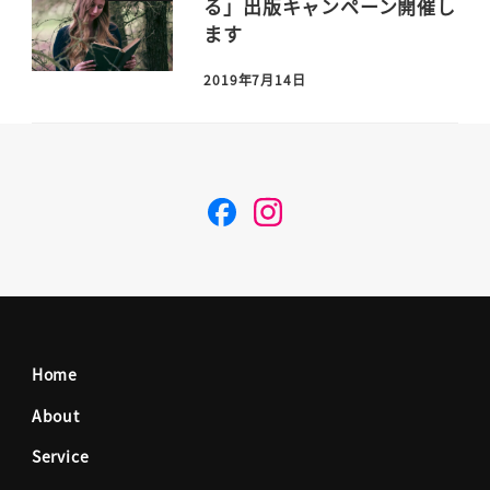
る」出版キャンペーン開催し
ます
2019年7月14日
F
I
a
n
c
s
Home
e
t
About
Service
b
a