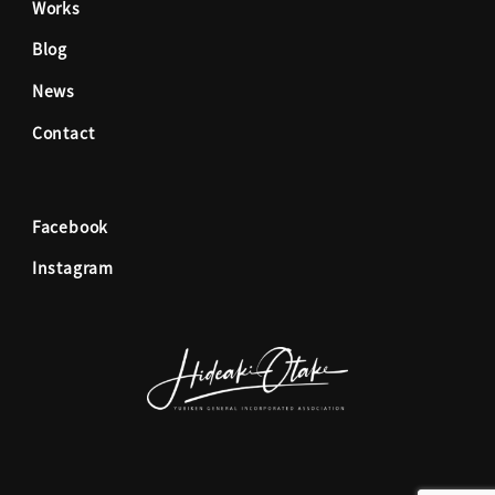
Works
o
g
Blog
News
o
r
Contact
k
a
Facebook
m
Instagram