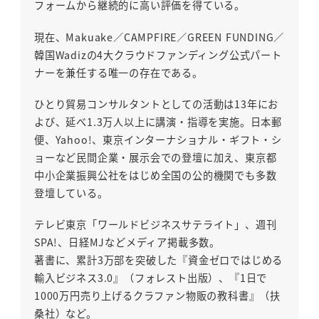
フォームから継続的に高い評価を得ている。
現在、Makuake／CAMPFIRE／GREEN FUNDING／
韓国Wadizの4大クラウドファンディング公式パート
ナーを兼任する唯一の存在である。
ひとり貿易コンサルタントとしての活動は13年にお
よび、延べ1.3万人以上に講演・指導を実施。日本郵
便、Yahoo!、東京インターナショナル・ギフト・シ
ョーなど民間企業・展示会での登壇に加え、東京都
中小企業振興公社をはじめ全国の公的機関でも多数
登壇している。
テレビ東京「ワールドビジネスサテライト」、週刊
SPA!、日経MJなどメディア掲載多数。
著書に、累計3万部を突破した『資金ゼロではじめる
輸入ビジネス3.0』（フォレスト出版）、『1日で
1000万円売り上げるクラファン物販の教科書』（扶
桑社）など。