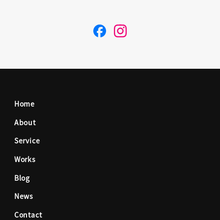
F
I
a
n
c
s
Home
e
t
About
Service
b
a
Works
o
g
Blog
News
o
r
Contact