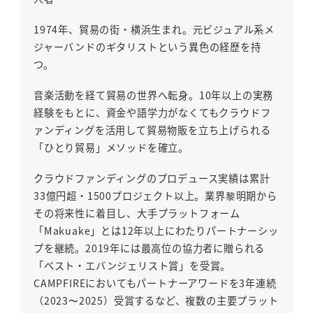
1974年、貿易の街・横浜生まれ。元ビジュアル系メ
ジャーバンドのギタリストという異色の経歴を持
つ。
音楽活動を経て貿易の世界へ転身。10年以上の実務
経験をもとに、資金や語学力がなくてもクラウドフ
ァンディングを活用して貿易物販を立ち上げられる
「ひとり貿易」メソッドを確立。
クラウドファンディングのプロデュース実績は累計
33億円超・1500プロジェクト以上。業界黎明期から
その将来性に着目し、大手プラットフォーム
「Makuake」とは12年以上にわたりパートナーシッ
プを継続。2019年には最高位の協力者に贈られる
「ベスト・エバンジェリスト賞」を受賞。
CAMPFIREにおいてもパートナーアワードを3年連続
（2023〜2025）受賞するなど、複数の主要プラット