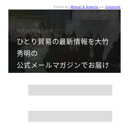
Photo by
Miguel A Amutio
on
Unsplash
Information
ひとり貿易の最新情報を大竹
秀明の
公式メールマガジンでお届け
name
mail