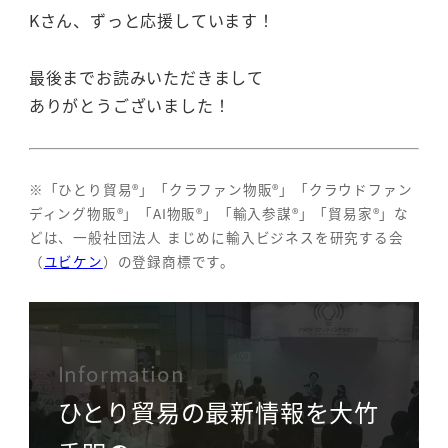
Kさん、ずっと応援しています！
最後までお読みいただきまして
ありがとうございました！
※「ひとり貿易®」「クラファン物販®」「クラウドファン
ディング物販®」「AI物販®」「輸入参謀®」「貿易家®」な
どは、一般社団法人 まじめに輸入ビジネスを研究する会
（
ユビケン
）の登録商標です。
Information
ひとり貿易の最新情報を大竹