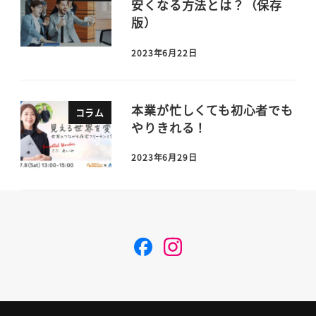
安くなる方法とは？（保存
版）
2023年6月22日
本業が忙しくても初心者でも
コラム
やりきれる！
2023年6月29日
F
I
a
n