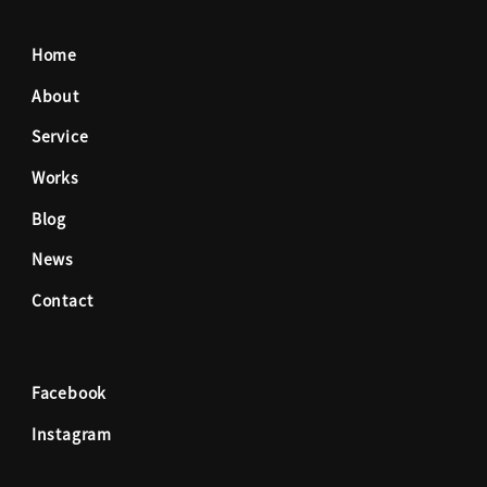
c
s
Home
e
t
About
Service
b
a
Works
o
g
Blog
News
o
r
Contact
k
a
Facebook
m
Instagram