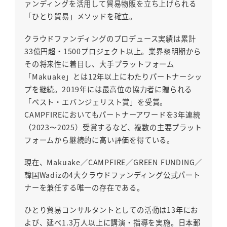
ァンディングを活用して貿易物販を立ち上げられる
「ひとり貿易」メソッドを確立。
クラウドファンディングのプロデュース実績は累計
33億円超・1500プロジェクト以上。業界黎明期から
その将来性に着目し、大手プラットフォーム
「Makuake」とは12年以上にわたりパートナーシッ
プを継続。2019年には最高位の協力者に贈られる
「ベスト・エバンジェリスト賞」を受賞。
CAMPFIREにおいてもパートナーアワードを3年連続
（2023〜2025）受賞するなど、複数の主要プラット
フォームから継続的に高い評価を得ている。
現在、Makuake／CAMPFIRE／GREEN FUNDING／
韓国Wadizの4大クラウドファンディング公式パート
ナーを兼任する唯一の存在である。
ひとり貿易コンサルタントとしての活動は13年にお
よび、延べ1.3万人以上に講演・指導を実施。日本郵