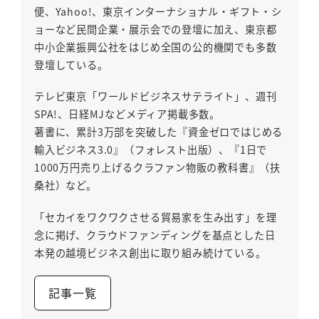
便、Yahoo!、東京インターナショナル・ギフト・シ
ョーなど民間企業・展示会での登壇に加え、東京都
中小企業振興公社をはじめ全国の公的機関でも多数
登壇している。
テレビ東京「ワールドビジネスサテライト」、週刊
SPA!、日経MJなどメディア掲載多数。
著書に、累計3万部を突破した『資金ゼロではじめる
輸入ビジネス3.0』（フォレスト出版）、『1日で
1000万円売り上げるクラファン物販の教科書』（扶
桑社）など。
「セカイをワクワクさせる貿易家を生み出す」を理
念に掲げ、クラウドファンディングを基点とした日
本発の越境ビジネス創出に取り組み続けている。
記事一覧