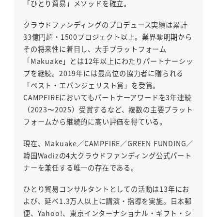
「ひとり貿易」メソッドを確立。
クラウドファンディングのプロデュース実績は累計
33億円超・1500プロジェクト以上。業界黎明期から
その将来性に着目し、大手プラットフォーム
「Makuake」とは12年以上にわたりパートナーシッ
プを継続。2019年には最高位の協力者に贈られる
「ベスト・エバンジェリスト賞」を受賞。
CAMPFIREにおいてもパートナーアワードを3年連続
（2023〜2025）受賞するなど、複数の主要プラット
フォームから継続的に高い評価を得ている。
現在、Makuake／CAMPFIRE／GREEN FUNDING／
韓国Wadizの4大クラウドファンディング公式パート
ナーを兼任する唯一の存在である。
ひとり貿易コンサルタントとしての活動は13年にお
よび、延べ1.3万人以上に講演・指導を実施。日本郵
便、Yahoo!、東京インターナショナル・ギフト・シ