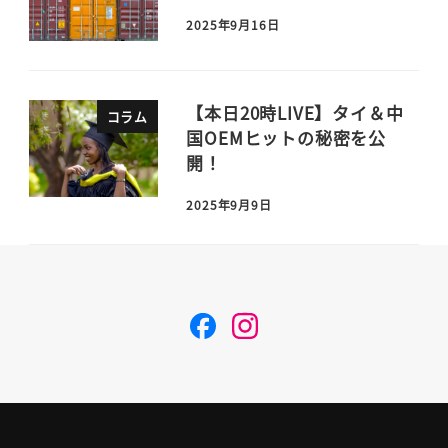
2025年9月16日
【本日20時LIVE】タイ＆中
コラム
国OEMヒットの秘密を公
開！
2025年9月9日
F
I
a
n
c
s