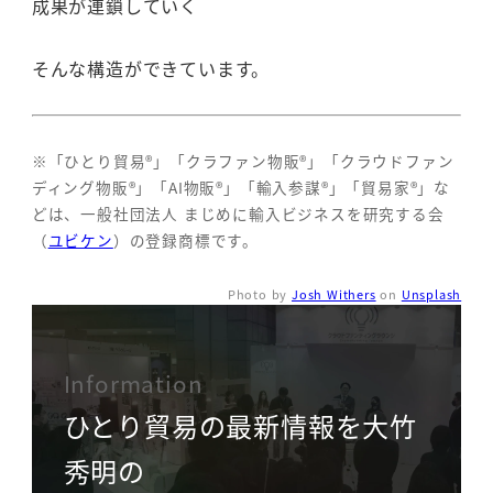
成果が連鎖していく
そんな構造ができています。
※「ひとり貿易®」「クラファン物販®」「クラウドファン
ディング物販®」「AI物販®」「輸入参謀®」「貿易家®」な
どは、一般社団法人 まじめに輸入ビジネスを研究する会
（
ユビケン
）の登録商標です。
Photo by
Josh Withers
on
Unsplash
Information
ひとり貿易の最新情報を大竹
秀明の