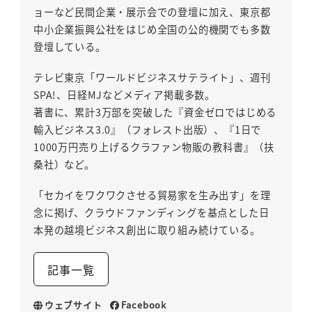
ョーなど民間企業・展示会での登壇に加え、東京都
中小企業振興公社をはじめ全国の公的機関でも多数
登壇している。
テレビ東京「ワールドビジネスサテライト」、週刊
SPA!、日経MJなどメディア掲載多数。
著書に、累計3万部を突破した『資金ゼロではじめる
輸入ビジネス3.0』（フォレスト出版）、『1日で
1000万円売り上げるクラファン物販の教科書』（扶
桑社）など。
「セカイをワクワクさせる貿易家を生み出す」を理
念に掲げ、クラウドファンディングを基点とした日
本発の越境ビジネス創出に取り組み続けている。
記事一覧
ウェブサイト
Facebook