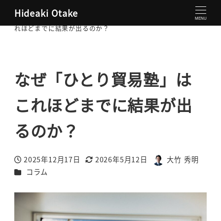
Hideaki Otake
大竹秀明 公式サイト
コラム
なぜ「ひとり貿易塾」はこ
MENU
れほどまでに結果が出るのか？
なぜ「ひとり貿易塾」は
これほどまでに結果が出
るのか？
2025年12月17日
2026年5月12日
大竹 秀明
投稿日
更新日
著
カテゴリー
コラム
者