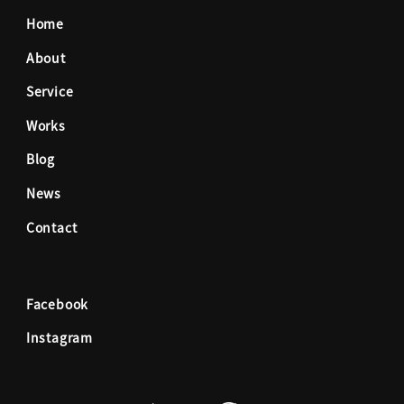
Home
e
t
About
Service
b
a
Works
o
g
Blog
News
o
r
Contact
k
a
Facebook
m
Instagram