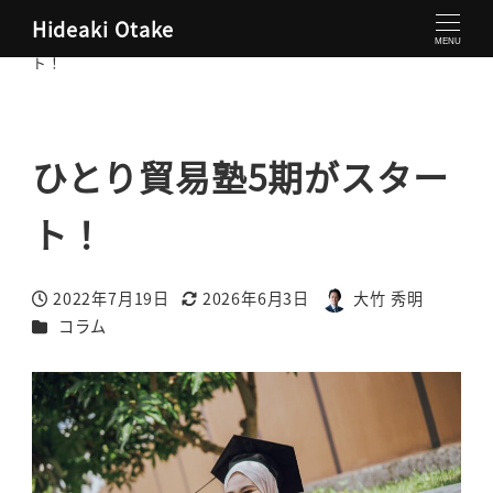
Hideaki Otake
大竹秀明 公式サイト
コラム
ひとり貿易塾5期がスター
MENU
ト！
ひとり貿易塾5期がスター
ト！
2022年7月19日
2026年6月3日
大竹 秀明
投稿日
更新日
著
カテゴリー
コラム
者