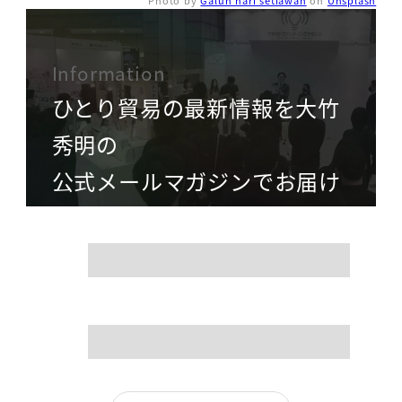
Photo by
Galuh hari setiawan
on
Unsplash
Information
ひとり貿易の最新情報を大竹
秀明の
公式メールマガジンでお届け
name
mail