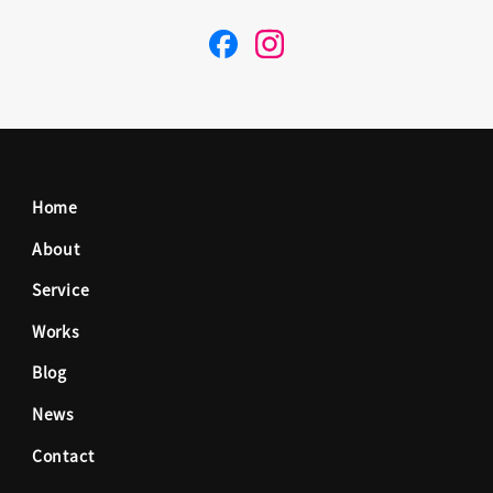
F
I
a
n
c
s
Home
e
t
About
Service
b
a
Works
o
g
Blog
News
o
r
Contact