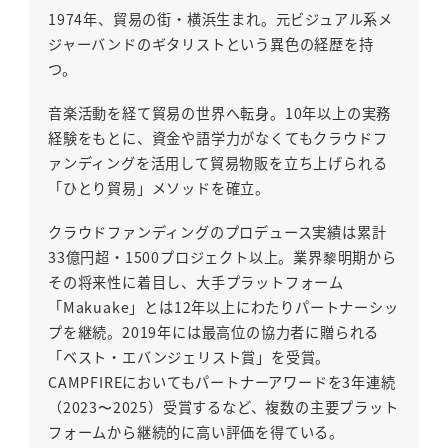
1974年、貿易の街・横浜生まれ。元ビジュアル系メ
ジャーバンドのギタリストという異色の経歴を持
つ。
音楽活動を経て貿易の世界へ転身。10年以上の実務
経験をもとに、資金や語学力がなくてもクラウドフ
ァンディングを活用して貿易物販を立ち上げられる
「ひとり貿易」メソッドを確立。
クラウドファンディングのプロデュース実績は累計
33億円超・1500プロジェクト以上。業界黎明期から
その将来性に着目し、大手プラットフォーム
「Makuake」とは12年以上にわたりパートナーシッ
プを継続。2019年には最高位の協力者に贈られる
「ベスト・エバンジェリスト賞」を受賞。
CAMPFIREにおいてもパートナーアワードを3年連続
（2023〜2025）受賞するなど、複数の主要プラット
フォームから継続的に高い評価を得ている。