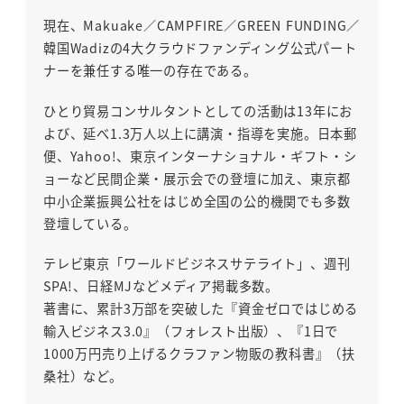
現在、Makuake／CAMPFIRE／GREEN FUNDING／
韓国Wadizの4大クラウドファンディング公式パート
ナーを兼任する唯一の存在である。
ひとり貿易コンサルタントとしての活動は13年にお
よび、延べ1.3万人以上に講演・指導を実施。日本郵
便、Yahoo!、東京インターナショナル・ギフト・シ
ョーなど民間企業・展示会での登壇に加え、東京都
中小企業振興公社をはじめ全国の公的機関でも多数
登壇している。
テレビ東京「ワールドビジネスサテライト」、週刊
SPA!、日経MJなどメディア掲載多数。
著書に、累計3万部を突破した『資金ゼロではじめる
輸入ビジネス3.0』（フォレスト出版）、『1日で
1000万円売り上げるクラファン物販の教科書』（扶
桑社）など。