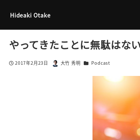
大竹秀明 公式サイト
Podcast
やってきたことに無駄はない
Hideaki Otake
やってきたことに無駄はな
カテゴリー
2017年2月23日
大竹 秀明
Podcast
投稿日
著
者