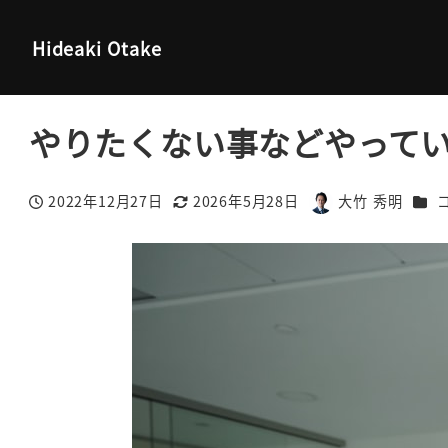
大竹秀明 公式サイト
コラム
やりたくない事などやっている
Hideaki Otake
やりたくない事などやって
カテ
2022年12月27日
2026年5月28日
大竹 秀明
投稿日
更新日
著
者