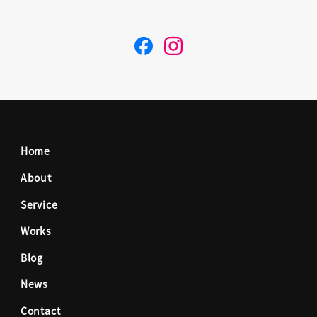
F
I
a
n
c
s
Home
e
t
About
Service
b
a
Works
o
g
Blog
News
o
r
Contact