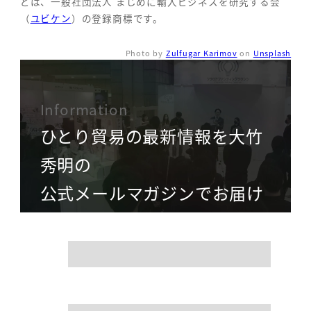
どは、一般社団法人 まじめに輸入ビジネスを研究する会
（
ユビケン
）の登録商標です。
Photo by
Zulfugar Karimov
on
Unsplash
Information
ひとり貿易の最新情報を大竹
秀明の
公式メールマガジンでお届け
name
mail