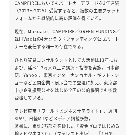
CAMPFIREにおいてもパートナーアワードを3年連続
（2023〜2025）受賞するなど、複数の主要プラット
フォームから継続的に高い評価を得ている。
現在、Makuake／CAMPFIRE／GREEN FUNDING／
韓国Wadizの4大クラウドファンディング公式パート
ナーを兼任する唯一の存在である。
ひとり貿易コンサルタントとしての活動は13年にお
よび、延べ1.3万人以上に講演・指導を実施。日本郵
便、Yahoo!、東京インターナショナル・ギフト・シ
ョーなど民間企業・展示会での登壇に加え、東京都
中小企業振興公社をはじめ全国の公的機関でも多数
登壇している。
テレビ東京「ワールドビジネスサテライト」、週刊
SPA!、日経MJなどメディア掲載多数。
著書に、累計3万部を突破した『資金ゼロではじめる
輸入ビジネス3.0』（フォレスト出版）、『1日で