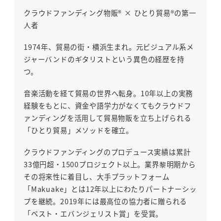
クラウドファンディング物販® × ひとり貿易®の第一
人者
1974年、貿易の街・横浜生まれ。元ビジュアル系メ
ジャーバンドのギタリストという異色の経歴を持
つ。
音楽活動を経て貿易の世界へ転身。10年以上の実務
経験をもとに、資金や語学力がなくてもクラウドフ
ァンディングを活用して貿易物販を立ち上げられる
「ひとり貿易」メソッドを確立。
クラウドファンディングのプロデュース実績は累計
33億円超・1500プロジェクト以上。業界黎明期から
その将来性に着目し、大手プラットフォーム
「Makuake」とは12年以上にわたりパートナーシッ
プを継続。2019年には最高位の協力者に贈られる
「ベスト・エバンジェリスト賞」を受賞。