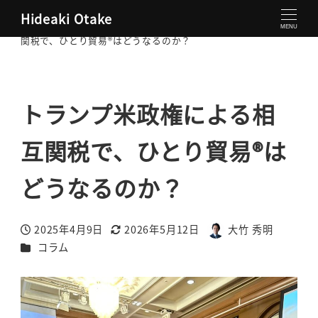
Hideaki Otake
大竹秀明 公式サイト
コラム
トランプ米政権による相互
MENU
関税で、ひとり貿易®はどうなるのか？
トランプ米政権による相
互関税で、ひとり貿易®は
どうなるのか？
2025年4月9日
2026年5月12日
大竹 秀明
投稿日
更新日
著
カテゴリー
コラム
者