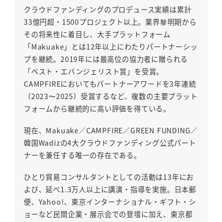
クラウドファンディングのプロデュース実績は累計
33億円超・1500プロジェクト以上。業界黎明期から
その将来性に着目し、大手プラットフォーム
「Makuake」とは12年以上にわたりパートナーシッ
プを継続。2019年には最高位の協力者に贈られる
「ベスト・エバンジェリスト賞」を受賞。
CAMPFIREにおいてもパートナーアワードを3年連続
（2023〜2025）受賞するなど、複数の主要プラット
フォームから継続的に高い評価を得ている。
現在、Makuake／CAMPFIRE／GREEN FUNDING／
韓国Wadizの4大クラウドファンディング公式パート
ナーを兼任する唯一の存在である。
ひとり貿易コンサルタントとしての活動は13年にお
よび、延べ1.3万人以上に講演・指導を実施。日本郵
便、Yahoo!、東京インターナショナル・ギフト・シ
ョーなど民間企業・展示会での登壇に加え、東京都