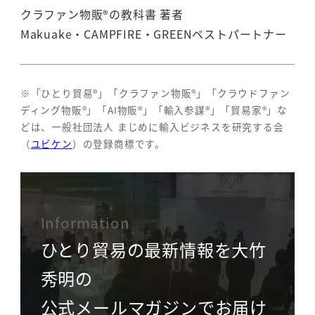
クラファン物販®の教科書 著者
Makuake・CAMPFIRE・GREENベストパートナー
※「ひとり貿易®」「クラファン物販®」「クラウドファン
ディング物販®」「AI物販®」「輸入参謀®」「貿易家®」な
どは、一般社団法人 まじめに輸入ビジネスを研究する会
（
ユビケン
）の登録商標です。
Information
ひとり貿易の最新情報を大竹
秀明の
公式メールマガジンでお届け