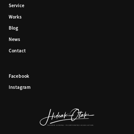
Service
b
a
Works
o
g
Blog
News
o
r
Contact
k
a
Facebook
m
Instagram