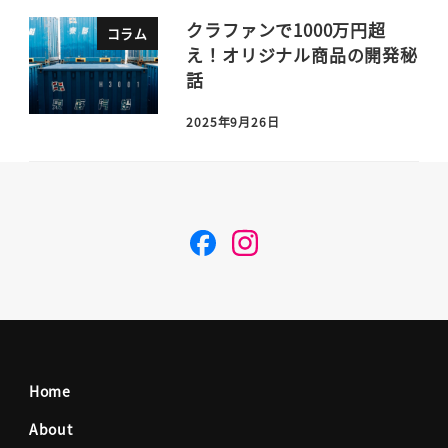
クラファンで1000万円超
コラム
え！オリジナル商品の開発秘
話
2025年9月26日
F
I
a
n
c
s
Home
e
t
About