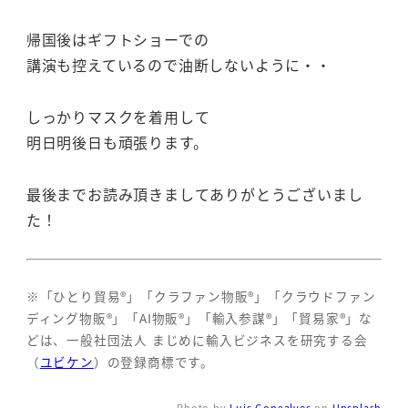
帰国後はギフトショーでの
講演も控えているので油断しないように・・
しっかりマスクを着用して
明日明後日も頑張ります。
最後までお読み頂きましてありがとうございまし
た！
※「ひとり貿易®」「クラファン物販®」「クラウドファン
ディング物販®」「AI物販®」「輸入参謀®」「貿易家®」な
どは、一般社団法人 まじめに輸入ビジネスを研究する会
（
ユビケン
）の登録商標です。
Photo by
Luis Gonçalves
on
Unsplash