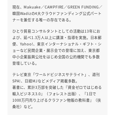
現在、Makuake／CAMPFIRE／GREEN FUNDING／
韓国Wadizの4大クラウドファンディング公式パート
ナーを兼任する唯一の存在である。
ひとり貿易コンサルタントとしての活動は13年にお
よび、延べ1.3万人以上に講演・指導を実施。日本郵
便、Yahoo!、東京インターナショナル・ギフト・シ
ョーなど民間企業・展示会での登壇に加え、東京都
中小企業振興公社をはじめ全国の公的機関でも多数
登壇している。
テレビ東京「ワールドビジネスサテライト」、週刊
SPA!、日経MJなどメディア掲載多数。
著書に、累計3万部を突破した『資金ゼロではじめる
輸入ビジネス3.0』（フォレスト出版）、『1日で
1000万円売り上げるクラファン物販の教科書』（扶
桑社）など。