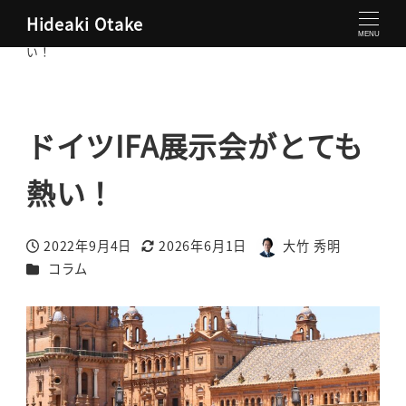
Hideaki Otake
大竹秀明 公式サイト
コラム
ドイツIFA展示会がとても熱
MENU
い！
ドイツIFA展示会がとても
熱い！
2022年9月4日
2026年6月1日
大竹 秀明
投稿日
更新日
著
カテゴリー
コラム
者