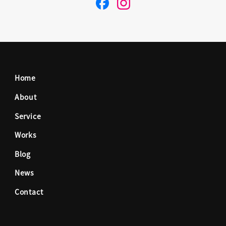
F
I
a
n
c
s
Home
e
t
About
Service
b
a
Works
o
g
Blog
News
o
r
Contact
k
a