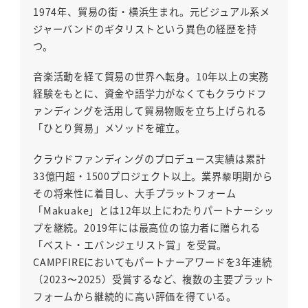
1974年、貿易の街・横浜生まれ。元ビジュアル系メ
ジャーバンドのギタリストという異色の経歴を持
つ。
音楽活動を経て貿易の世界へ転身。10年以上の実務
経験をもとに、資金や語学力がなくてもクラウドフ
ァンディングを活用して貿易物販を立ち上げられる
「ひとり貿易」メソッドを確立。
クラウドファンディングのプロデュース実績は累計
33億円超・1500プロジェクト以上。業界黎明期から
その将来性に着目し、大手プラットフォーム
「Makuake」とは12年以上にわたりパートナーシッ
プを継続。2019年には最高位の協力者に贈られる
「ベスト・エバンジェリスト賞」を受賞。
CAMPFIREにおいてもパートナーアワードを3年連続
（2023〜2025）受賞するなど、複数の主要プラット
フォームから継続的に高い評価を得ている。