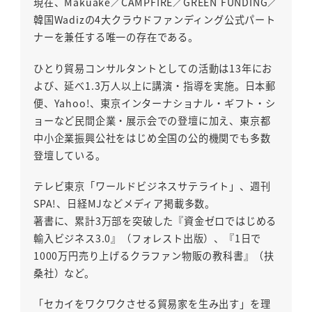
現在、Makuake／CAMPFIRE／GREEN FUNDING／
韓国Wadizの4大クラウドファンディング公式パート
ナーを兼任する唯一の存在である。
ひとり貿易コンサルタントとしての活動は13年にお
よび、延べ1.3万人以上に講演・指導を実施。日本郵
便、Yahoo!、東京インターナショナル・ギフト・シ
ョーなど民間企業・展示会での登壇に加え、東京都
中小企業振興公社をはじめ全国の公的機関でも多数
登壇している。
テレビ東京「ワールドビジネスサテライト」、週刊
SPA!、日経MJなどメディア掲載多数。
著書に、累計3万部を突破した『資金ゼロではじめる
輸入ビジネス3.0』（フォレスト出版）、『1日で
1000万円売り上げるクラファン物販の教科書』（扶
桑社）など。
「セカイをワクワクさせる貿易家を生み出す」を理