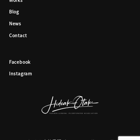
o
g
Blog
News
o
r
Contact
k
a
Facebook
m
Instagram