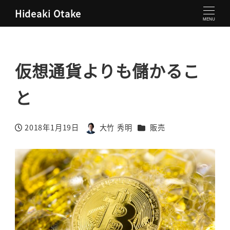
Hideaki Otake
大竹秀明 公式サイト
販売
仮想通貨よりも儲かること
MENU
仮想通貨よりも儲かるこ
と
カテゴリー
2018年1月19日
大竹 秀明
販売
投稿日
著
者