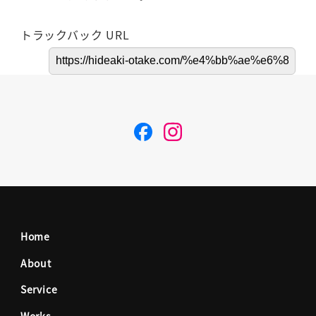
トラックバック URL
F
I
a
n
c
s
Home
e
t
About
Service
b
a
Works