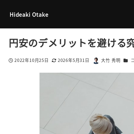
大竹秀明 公式サイト
コラム
円安のデメリットを避ける究極
Hideaki Otake
円安のデメリットを避ける
カテ
2022年10月25日
2026年5月31日
大竹 秀明
投稿日
更新日
著
者