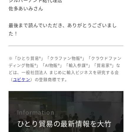
佐多あいみさん
最後まで読んでいただき、ありがとうございまし
た！
※「ひとり貿易®」「クラファン物販®」「クラウドファン
ディング物販®」「AI物販®」「輸入参謀®」「貿易家®」な
どは、一般社団法人 まじめに輸入ビジネスを研究する会
（
ユビケン
）の登録商標です。
Information
ひとり貿易の最新情報を大竹