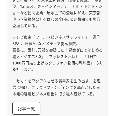
便、Yahoo!、東京インターナショナル・ギフト・シ
ョーなど民間企業・展示会での登壇に加え、東京都
中小企業振興公社をはじめ全国の公的機関でも多数
登壇している。
テレビ東京「ワールドビジネスサテライト」、週刊
SPA!、日経MJなどメディア掲載多数。
著書に、累計3万部を突破した『資金ゼロではじめる
輸入ビジネス3.0』（フォレスト出版）、『1日で
1000万円売り上げるクラファン物販の教科書』（扶
桑社）など。
「セカイをワクワクさせる貿易家を生み出す」を理
念に掲げ、クラウドファンディングを基点とした日
本発の越境ビジネス創出に取り組み続けている。
記事一覧