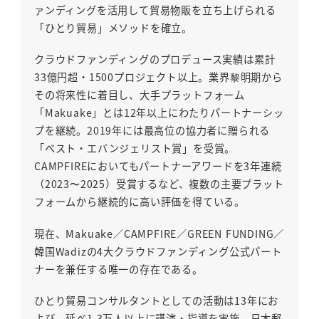
ァンディングを活用して貿易物販を立ち上げられる
「ひとり貿易」メソッドを確立。
クラウドファンディングのプロデュース実績は累計
33億円超・1500プロジェクト以上。業界黎明期から
その将来性に着目し、大手プラットフォーム
「Makuake」とは12年以上にわたりパートナーシッ
プを継続。2019年には最高位の協力者に贈られる
「ベスト・エバンジェリスト賞」を受賞。
CAMPFIREにおいてもパートナーアワードを3年連続
（2023〜2025）受賞するなど、複数の主要プラット
フォームから継続的に高い評価を得ている。
現在、Makuake／CAMPFIRE／GREEN FUNDING／
韓国Wadizの4大クラウドファンディング公式パート
ナーを兼任する唯一の存在である。
ひとり貿易コンサルタントとしての活動は13年にお
よび、延べ1.3万人以上に講演・指導を実施。日本郵