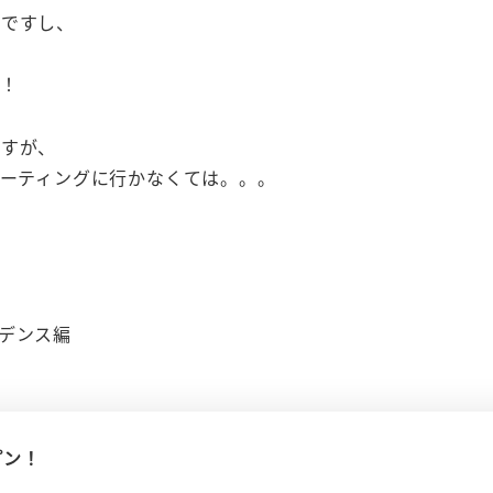
節ですし、
！
ですが、
ミーティングに行かなくては。。。
ンデンス編
プン！