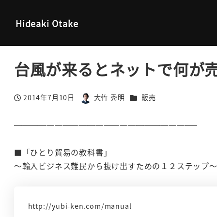
大竹秀明 公式サイト
販売
台風が来るとネットで何が売れる
Hideaki Otake
台風が来るとネットで何が
カテゴリー
2014年7月10日
大竹 秀明
販売
投稿日
著
者
——————————————————————–
■「ひとり貿易の教科書」
～輸入ビジネス難民から抜け出すための１２ステップ
http://yubi-ken.com/manual