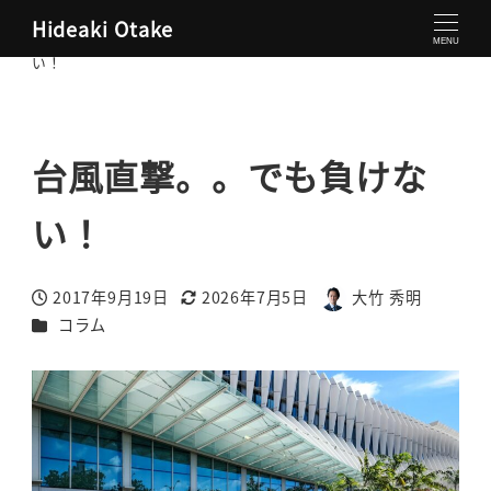
Hideaki Otake
大竹秀明 公式サイト
コラム
台風直撃。。でも負けな
MENU
い！
台風直撃。。でも負けな
い！
2017年9月19日
2026年7月5日
大竹 秀明
投稿日
更新日
著
カテゴリー
コラム
者