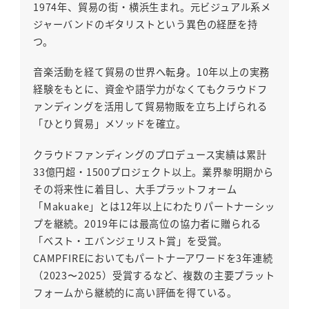
1974年、貿易の街・横浜生まれ。元ビジュアル系メ
ジャーバンドのギタリストという異色の経歴を持
つ。
音楽活動を経て貿易の世界へ転身。10年以上の実務
経験をもとに、資金や語学力がなくてもクラウドフ
ァンディングを活用して貿易物販を立ち上げられる
「ひとり貿易」メソッドを確立。
クラウドファンディングのプロデュース実績は累計
33億円超・1500プロジェクト以上。業界黎明期から
その将来性に着目し、大手プラットフォーム
「Makuake」とは12年以上にわたりパートナーシッ
プを継続。2019年には最高位の協力者に贈られる
「ベスト・エバンジェリスト賞」を受賞。
CAMPFIREにおいてもパートナーアワードを3年連続
（2023〜2025）受賞するなど、複数の主要プラット
フォームから継続的に高い評価を得ている。