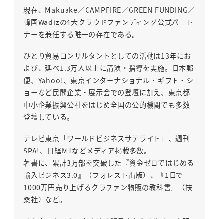
現在、Makuake／CAMPFIRE／GREEN FUNDING／
韓国Wadizの4大クラウドファンディング公式パート
ナーを兼任する唯一の存在である。
ひとり貿易コンサルタントとしての活動は13年にお
よび、延べ1.3万人以上に講演・指導を実施。日本郵
便、Yahoo!、東京インターナショナル・ギフト・シ
ョーなど民間企業・展示会での登壇に加え、東京都
中小企業振興公社をはじめ全国の公的機関でも多数
登壇している。
テレビ東京「ワールドビジネスサテライト」、週刊
SPA!、日経MJなどメディア掲載多数。
著書に、累計3万部を突破した『資金ゼロではじめる
輸入ビジネス3.0』（フォレスト出版）、『1日で
1000万円売り上げるクラファン物販の教科書』（扶
桑社）など。