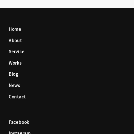
a
n
c
s
Home
e
t
About
Service
b
a
Works
o
g
Blog
News
o
r
Contact
k
a
Facebook
m
Instagram