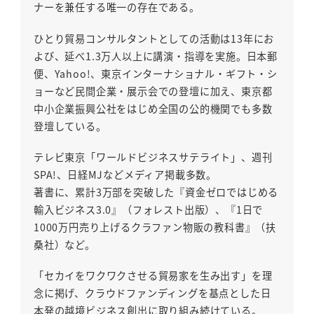
ナーを兼任する唯一の存在である。
ひとり貿易コンサルタントとしての活動は13年にお
よび、延べ1.3万人以上に講演・指導を実施。日本郵
便、Yahoo!、東京インターナショナル・ギフト・シ
ョーなど民間企業・展示会での登壇に加え、東京都
中小企業振興公社をはじめ全国の公的機関でも多数
登壇している。
テレビ東京「ワールドビジネスサテライト」、週刊
SPA!、日経MJなどメディア掲載多数。
著書に、累計3万部を突破した『資金ゼロではじめる
輸入ビジネス3.0』（フォレスト出版）、『1日で
1000万円売り上げるクラファン物販の教科書』（扶
桑社）など。
「セカイをワクワクさせる貿易家を生み出す」を理
念に掲げ、クラウドファンディングを基点とした日
本発の越境ビジネス創出に取り組み続けている。