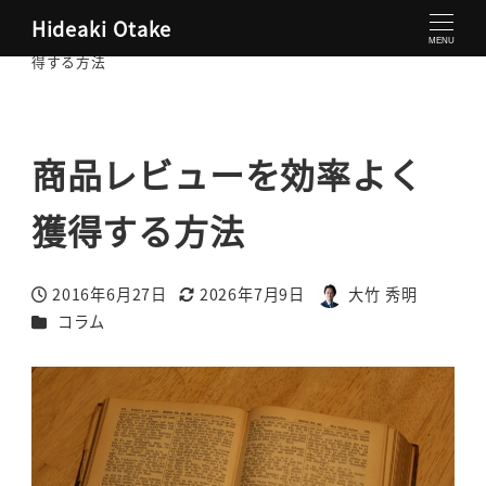
Hideaki Otake
大竹秀明 公式サイト
コラム
商品レビューを効率よく獲
MENU
得する方法
商品レビューを効率よく
獲得する方法
2016年6月27日
2026年7月9日
大竹 秀明
投稿日
更新日
著
カテゴリー
コラム
者