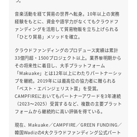
つ。
音楽活動を経て貿易の世界へ転身。10年以上の実務
経験をもとに、資金や語学力がなくてもクラウドフ
ァンディングを活用して貿易物販を立ち上げられる
「ひとり貿易」メソッドを確立。
クラウドファンディングのプロデュース実績は累計
33億円超・1500プロジェクト以上。業界黎明期から
その将来性に着目し、大手プラットフォーム
「Makuake」とは12年以上にわたりパートナーシッ
プを継続。2019年には最高位の協力者に贈られる
「ベスト・エバンジェリスト賞」を受賞。
CAMPFIREにおいてもパートナーアワードを3年連続
（2023〜2025）受賞するなど、複数の主要プラット
フォームから継続的に高い評価を得ている。
現在、Makuake／CAMPFIRE／GREEN FUNDING／
韓国Wadizの4大クラウドファンディング公式パート