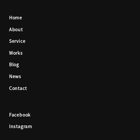
c
s
Home
e
t
About
Service
b
a
Works
o
g
Blog
News
o
r
Contact
k
a
Facebook
m
Instagram