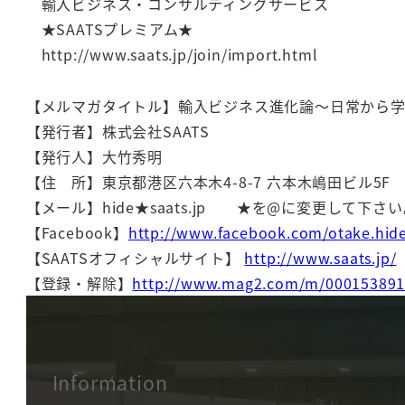
輸入ビジネス・コンサルティングサービス
★SAATSプレミアム★
http://www.saats.jp/join/import.html
【メルマガタイトル】輸入ビジネス進化論～日常から
【発行者】株式会社SAATS
【発行人】大竹秀明
【住 所】東京都港区六本木4-8-7 六本木嶋田ビル5F
【メール】hide★saats.jp ★を@に変更して下さ
【Facebook】
http://www.facebook.com/otake.hid
【SAATSオフィシャルサイト】
http://www.saats.jp/
【登録・解除】
http://www.mag2.com/m/000153891
Information