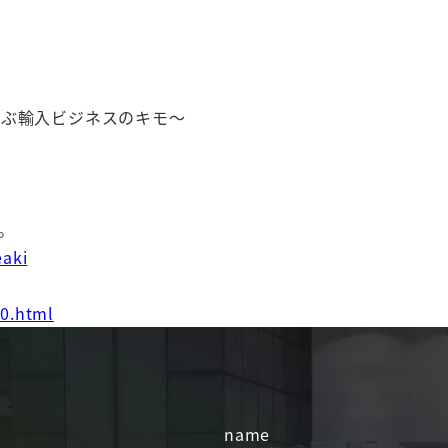
学ぶ輸入ビジネスのキモ～
い。
eaki
0.html
name