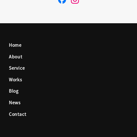
a
n
c
s
Home
e
t
About
Service
b
a
Works
o
g
Blog
News
o
r
Contact
k
a