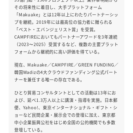
その将来性に着目し、大手プラットフォーム
「Makuake」とは12年以上にわたりパートナーシッ
プを継続。2019年には最高位の協力者に贈られる
「ベスト・エバンジェリスト賞」を受賞。
CAMPFIREにおいてもパートナーアワードを3年連続
（2023〜2025）受賞するなど、複数の主要プラット
フォームから継続的に高い評価を得ている。
現在、Makuake／CAMPFIRE／GREEN FUNDING／
韓国Wadizの4大クラウドファンディング公式パート
ナーを兼任する唯一の存在である。
ひとり貿易コンサルタントとしての活動は13年にお
よび、延べ1.3万人以上に講演・指導を実施。日本郵
便、Yahoo!、東京インターナショナル・ギフト・シ
ョーなど民間企業・展示会での登壇に加え、東京都
中小企業振興公社をはじめ全国の公的機関でも多数
登壇している。