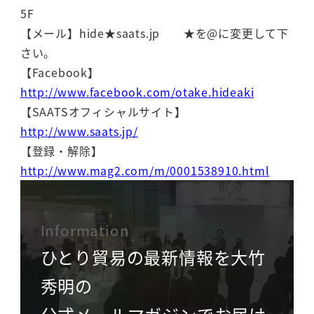
5F
【メール】hide★saats.jp ★を@に変更して下
さい。
【Facebook】
http://www.facebook.com/otake.hideaki
【SAATSオフィシャルサイト】
http://www.saats.jp/
【登録・解除】
http://www.mag2.com/m/0001538910.html
Information
ひとり貿易の最新情報を大竹
秀明の