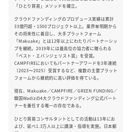
「ひとり貿易」メソッドを確立。
クラウドファンディングのプロデュース実績は累計
33億円超・1500プロジェクト以上。業界黎明期から
その将来性に着目し、大手プラットフォーム
「Makuake」とは12年以上にわたりパートナーシッ
プを継続。2019年には最高位の協力者に贈られる
「ベスト・エバンジェリスト賞」を受賞。
CAMPFIREにおいてもパートナーアワードを3年連続
（2023〜2025）受賞するなど、複数の主要プラット
フォームから継続的に高い評価を得ている。
現在、Makuake／CAMPFIRE／GREEN FUNDING／
韓国Wadizの4大クラウドファンディング公式パート
ナーを兼任する唯一の存在である。
ひとり貿易コンサルタントとしての活動は13年にお
よび、延べ1.3万人以上に講演・指導を実施。日本郵