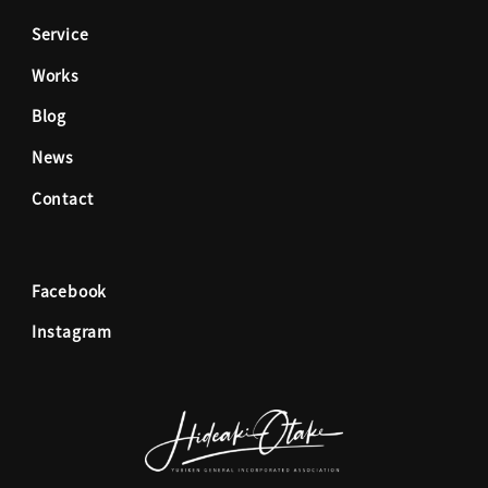
Service
b
a
Works
o
g
Blog
News
o
r
Contact
k
a
Facebook
m
Instagram