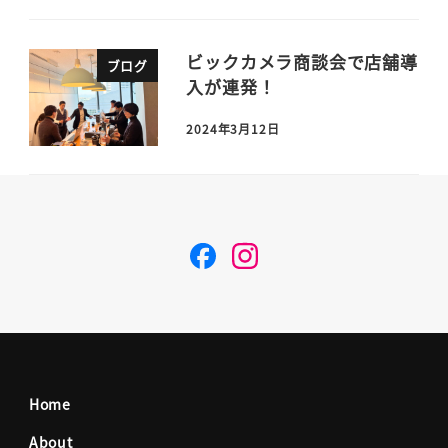
ビックカメラ商談会で店舗導
ブログ
入が連発！
2024年3月12日
F
I
a
n
c
s
Home
e
t
About