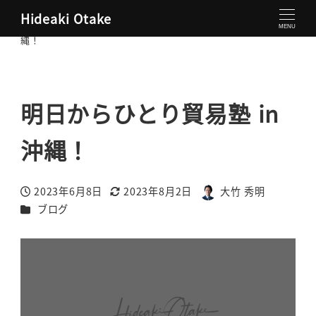
Hideaki Otake
大竹秀明 公式サイト
ブログ
明日からひとり貿易塾 in 沖
MENU
縄！
明日からひとり貿易塾 in
沖縄！
2023年6月8日
2023年8月2日
大竹 秀明
投稿日
更新日
著
カテゴリー
ブログ
者