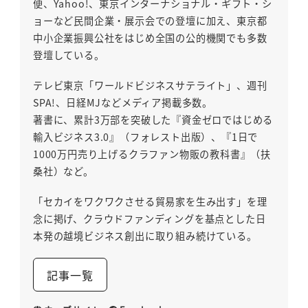
便、Yahoo!、東京インターナショナル・ギフト・シ
ョーなど民間企業・展示会での登壇に加え、東京都
中小企業振興公社をはじめ全国の公的機関でも多数
登壇している。
テレビ東京「ワールドビジネスサテライト」、週刊
SPA!、日経MJなどメディア掲載多数。
著書に、累計3万部を突破した『資金ゼロではじめる
輸入ビジネス3.0』（フォレスト出版）、『1日で
1000万円売り上げるクラファン物販の教科書』（扶
桑社）など。
「セカイをワクワクさせる貿易家を生み出す」を理
念に掲げ、クラウドファンディングを基点とした日
本発の越境ビジネス創出に取り組み続けている。
記事一覧