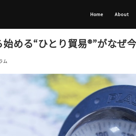
める“ひとり貿易®”がなぜ今注目されているのか？
Home
About
ら始める“ひとり貿易®”がなぜ
リー
ラム