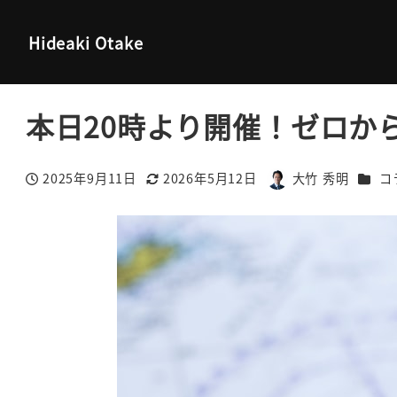
大竹秀明 公式サイト
コラム
本日20時より開催！ゼロから始
Hideaki Otake
本日20時より開催！ゼロか
カテゴ
2025年9月11日
2026年5月12日
大竹 秀明
コ
投稿日
更新日
著
者