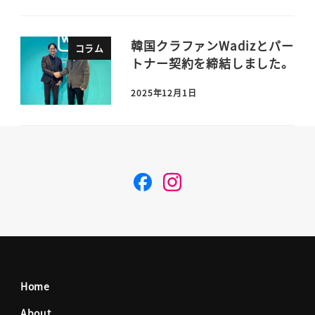
韓国クラファンWadizとパー
コラム
トナー契約を締結しました。
2025年12月1日
F
I
a
n
c
s
Home
e
t
About