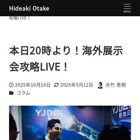
Hideaki Otake
大竹秀明 公式サイト
コラム
本日20時より！海外展示会
MENU
攻略LIVE！
本日20時より！海外展示
会攻略LIVE！
2025年10月10日
2026年5月12日
大竹 秀明
投稿日
更新日
著
カテゴリー
コラム
者