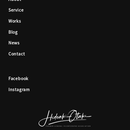
Service
b
a
Works
o
g
Blog
News
o
r
Contact
k
a
Facebook
m
Instagram