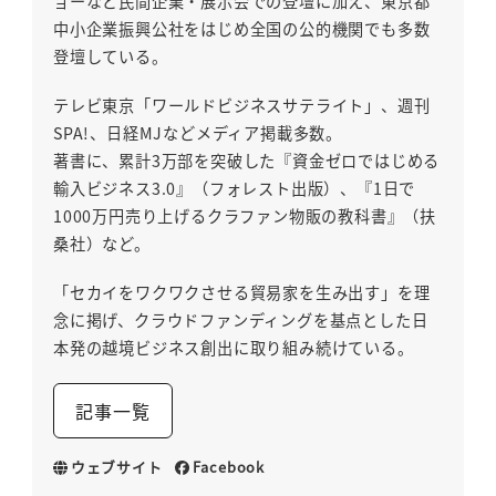
ョーなど民間企業・展示会での登壇に加え、東京都
中小企業振興公社をはじめ全国の公的機関でも多数
登壇している。
テレビ東京「ワールドビジネスサテライト」、週刊
SPA!、日経MJなどメディア掲載多数。
著書に、累計3万部を突破した『資金ゼロではじめる
輸入ビジネス3.0』（フォレスト出版）、『1日で
1000万円売り上げるクラファン物販の教科書』（扶
桑社）など。
「セカイをワクワクさせる貿易家を生み出す」を理
念に掲げ、クラウドファンディングを基点とした日
本発の越境ビジネス創出に取り組み続けている。
記事一覧
ウェブサイト
Facebook