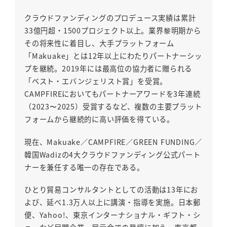
クラウドファンディングのプロデュース実績は累計
33億円超・1500プロジェクト以上。業界黎明期から
その将来性に着目し、大手プラットフォーム
「Makuake」とは12年以上にわたりパートナーシッ
プを継続。2019年には最高位の協力者に贈られる
「ベスト・エバンジェリスト賞」を受賞。
CAMPFIREにおいてもパートナーアワードを3年連続
（2023〜2025）受賞するなど、複数の主要プラット
フォームから継続的に高い評価を得ている。
現在、Makuake／CAMPFIRE／GREEN FUNDING／
韓国Wadizの4大クラウドファンディング公式パート
ナーを兼任する唯一の存在である。
ひとり貿易コンサルタントとしての活動は13年にお
よび、延べ1.3万人以上に講演・指導を実施。日本郵
便、Yahoo!、東京インターナショナル・ギフト・シ