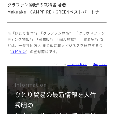
クラファン物販®の教科書 著者
Makuake・CAMPFIRE・GREENベストパートナー
※「ひとり貿易®」「クラファン物販®」「クラウドファン
ディング物販®」「AI物販®」「輸入参謀®」「貿易家®」な
どは、一般社団法人 まじめに輸入ビジネスを研究する会
（
ユビケン
）の登録商標です。
Photo by
Hossein Nasr
on
Unsplash
Information
ひとり貿易の最新情報を大竹
秀明の