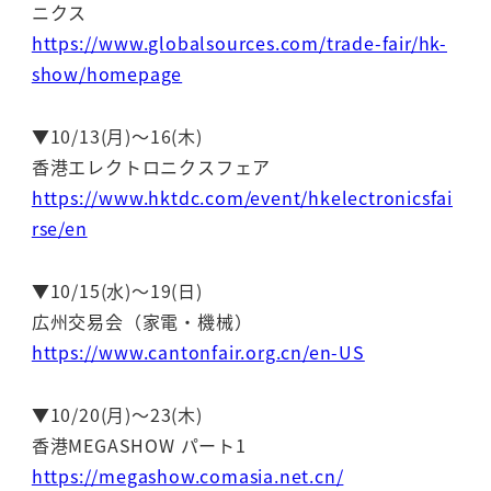
ニクス
https://www.globalsources.com/trade-fair/hk-
show/homepage
▼10/13(月)～16(木)
香港エレクトロニクスフェア
https://www.hktdc.com/event/hkelectronicsfai
rse/en
▼10/15(水)～19(日)
広州交易会（家電・機械）
https://www.cantonfair.org.cn/en-US
▼10/20(月)～23(木)
香港MEGASHOW パート1
https://megashow.comasia.net.cn/