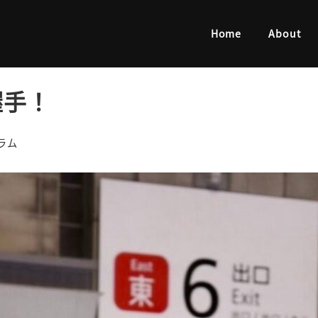
！
Home
About
握手！
リー
ラム