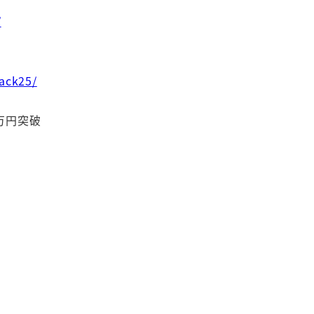
/
ク
ack25/
万円突破