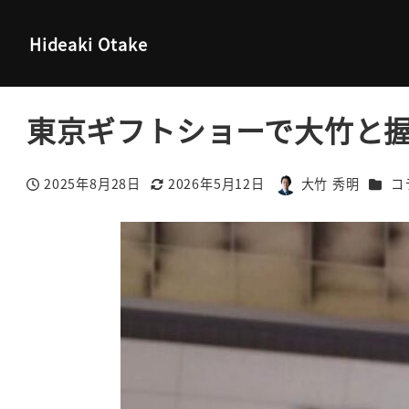
大竹秀明 公式サイト
コラム
東京ギフトショーで大竹と握手
Hideaki Otake
東京ギフトショーで大竹と
カテゴ
2025年8月28日
2026年5月12日
大竹 秀明
コ
投稿日
更新日
著
者