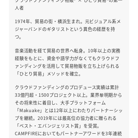
クラウドファンディング物販® × ひとり貿易®の第一
人者
1974年、貿易の街・横浜生まれ。元ビジュアル系メ
ジャーバンドのギタリストという異色の経歴を持
つ。
音楽活動を経て貿易の世界へ転身。10年以上の実務
経験をもとに、資金や語学力がなくてもクラウドフ
ァンディングを活用して貿易物販を立ち上げられる
「ひとり貿易」メソッドを確立。
クラウドファンディングのプロデュース実績は累計
33億円超・1500プロジェクト以上。業界黎明期から
その将来性に着目し、大手プラットフォーム
「Makuake」とは12年以上にわたりパートナーシッ
プを継続。2019年には最高位の協力者に贈られる
「ベスト・エバンジェリスト賞」を受賞。
CAMPFIREにおいてもパートナーアワードを3年連続