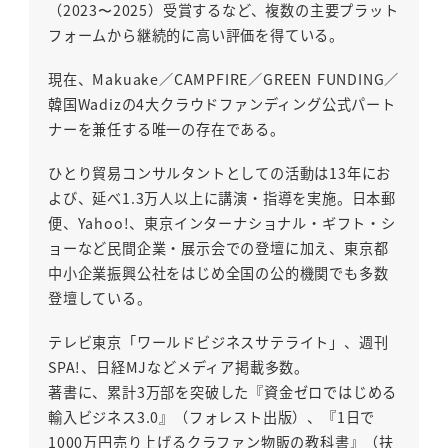
（2023〜2025）受賞するなど、複数の主要プラット
フォームから継続的に高い評価を得ている。
現在、Makuake／CAMPFIRE／GREEN FUNDING／
韓国Wadizの4大クラウドファンディング公式パート
ナーを兼任する唯一の存在である。
ひとり貿易コンサルタントとしての活動は13年にお
よび、延べ1.3万人以上に講演・指導を実施。日本郵
便、Yahoo!、東京インターナショナル・ギフト・シ
ョーなど民間企業・展示会での登壇に加え、東京都
中小企業振興公社をはじめ全国の公的機関でも多数
登壇している。
テレビ東京「ワールドビジネスサテライト」、週刊
SPA!、日経MJなどメディア掲載多数。
著書に、累計3万部を突破した『資金ゼロではじめる
輸入ビジネス3.0』（フォレスト出版）、『1日で
1000万円売り上げるクラファン物販の教科書』（扶