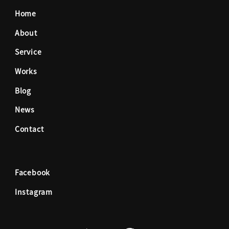
Home
e
t
About
Service
b
a
Works
o
g
Blog
News
o
r
Contact
k
a
Facebook
m
Instagram