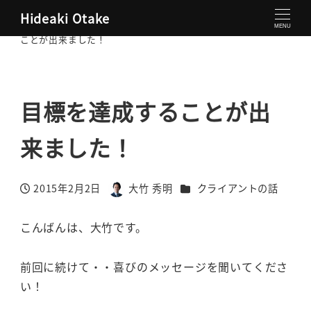
Hideaki Otake
大竹秀明 公式サイト
クライアントの話
目標を達成する
MENU
ことが出来ました！
目標を達成することが出
来ました！
カテゴリー
2015年2月2日
大竹 秀明
クライアントの話
投稿日
著
者
こんばんは、大竹です。
前回に続けて・・喜びのメッセージを聞いてくださ
い！