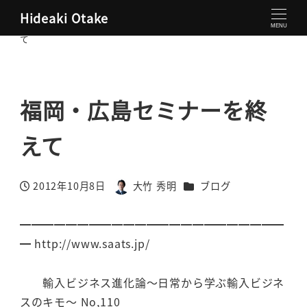
Hideaki Otake
大竹秀明 公式サイト
ブログ
福岡・広島セミナーを終え
MENU
て
福岡・広島セミナーを終
えて
カテゴリー
2012年10月8日
大竹 秀明
ブログ
投稿日
著
者
━━━━━━━━━━━━━━━━━━━━━━━
━ http://www.saats.jp/
輸入ビジネス進化論～日常から学ぶ輸入ビジネ
スのキモ～ No,110