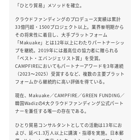
「ひとり貿易」メソッドを確立。
クラウドファンディングのプロデュース実績は累計
33億円超・1500プロジェクト以上。業界黎明期から
その将来性に着目し、大手プラットフォーム
「Makuake」とは12年以上にわたりパートナーシッ
プを継続。2019年には最高位の協力者に贈られる
「ベスト・エバンジェリスト賞」を受賞。
CAMPFIREにおいてもパートナーアワードを3年連続
（2023〜2025）受賞するなど、複数の主要プラット
フォームから継続的に高い評価を得ている。
現在、Makuake／CAMPFIRE／GREEN FUNDING／
韓国Wadizの4大クラウドファンディング公式パート
ナーを兼任する唯一の存在である。
ひとり貿易コンサルタントとしての活動は13年にお
よび、延べ1.3万人以上に講演・指導を実施。日本郵