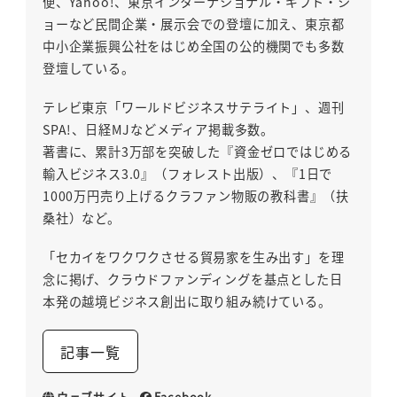
便、Yahoo!、東京インターナショナル・ギフト・シ
ョーなど民間企業・展示会での登壇に加え、東京都
中小企業振興公社をはじめ全国の公的機関でも多数
登壇している。
テレビ東京「ワールドビジネスサテライト」、週刊
SPA!、日経MJなどメディア掲載多数。
著書に、累計3万部を突破した『資金ゼロではじめる
輸入ビジネス3.0』（フォレスト出版）、『1日で
1000万円売り上げるクラファン物販の教科書』（扶
桑社）など。
「セカイをワクワクさせる貿易家を生み出す」を理
念に掲げ、クラウドファンディングを基点とした日
本発の越境ビジネス創出に取り組み続けている。
記事一覧
ウェブサイト
Facebook