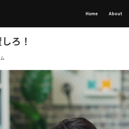
ろ！
Home
About
資しろ！
リー
ラム