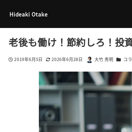
大竹秀明 公式サイト
コラム
老後も働け！節約しろ！投資し
Hideaki Otake
老後も働け！節約しろ！投
カテゴ
2019年6月5日
2026年6月28日
大竹 秀明
コ
投稿日
更新日
著
者