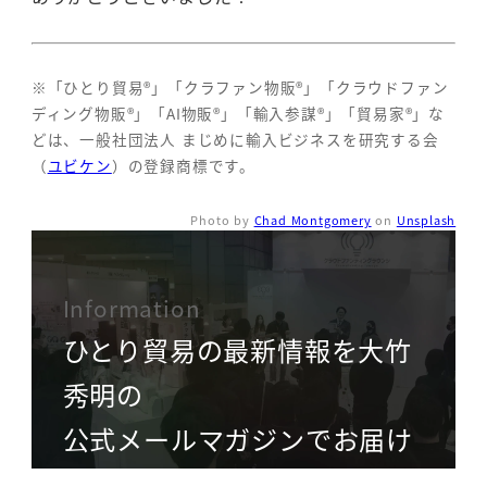
※「ひとり貿易®」「クラファン物販®」「クラウドファン
ディング物販®」「AI物販®」「輸入参謀®」「貿易家®」な
どは、一般社団法人 まじめに輸入ビジネスを研究する会
（
ユビケン
）の登録商標です。
Photo by
Chad Montgomery
on
Unsplash
Information
ひとり貿易の最新情報を大竹
秀明の
公式メールマガジンでお届け