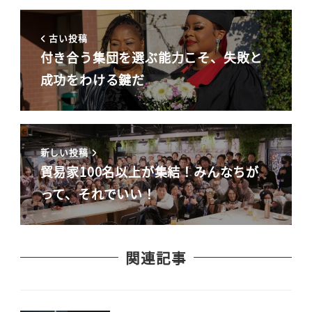
古い投稿
付き合う集団を選ぶ能力こそ、失敗と
成功をわける鍵だ
新しい投稿
貿易家100名以上が集結！みんなちが
って、それでいい！
関連記事