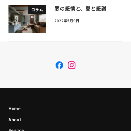
悪の感情と、愛と感謝
コラム
2022年5月9日
F
I
a
n
c
s
Home
e
t
About
Service