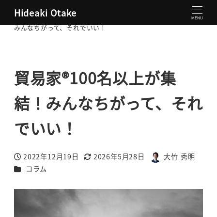
Hideaki Otake
大竹秀明 公式サイト
コラム
貿易家®100名以上が集結！
MENU
みんなちがって、それでいい！
貿易家®100名以上が集
結！みんなちがって、それ
でいい！
2022年12月19日
2026年5月28日
大竹 秀明
投稿日
更新日
著
カテゴリー
コラム
者