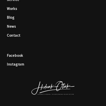
b
a
Works
o
g
Blog
News
o
r
Contact
k
a
Facebook
m
Instagram