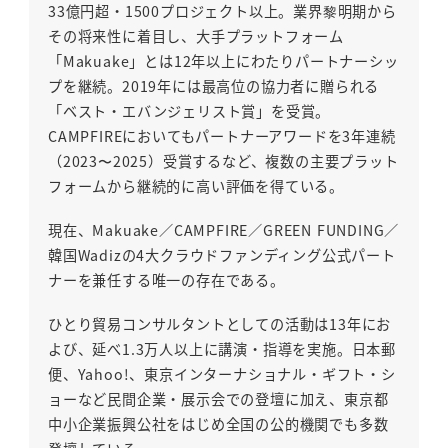
33億円超・1500プロジェクト以上。業界黎明期から
その将来性に着目し、大手プラットフォーム
「Makuake」とは12年以上にわたりパートナーシッ
プを継続。2019年には最高位の協力者に贈られる
「ベスト・エバンジェリスト賞」を受賞。
CAMPFIREにおいてもパートナーアワードを3年連続
（2023〜2025）受賞するなど、複数の主要プラット
フォームから継続的に高い評価を得ている。
現在、Makuake／CAMPFIRE／GREEN FUNDING／
韓国Wadizの4大クラウドファンディング公式パート
ナーを兼任する唯一の存在である。
ひとり貿易コンサルタントとしての活動は13年にお
よび、延べ1.3万人以上に講演・指導を実施。日本郵
便、Yahoo!、東京インターナショナル・ギフト・シ
ョーなど民間企業・展示会での登壇に加え、東京都
中小企業振興公社をはじめ全国の公的機関でも多数