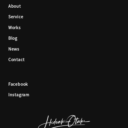
e
t
About
Service
b
a
Works
o
g
Blog
News
o
r
Contact
k
a
Facebook
m
Instagram