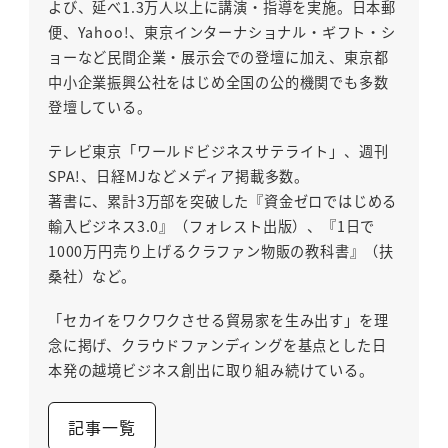
よび、延べ1.3万人以上に講演・指導を実施。日本郵
便、Yahoo!、東京インターナショナル・ギフト・シ
ョーなど民間企業・展示会での登壇に加え、東京都
中小企業振興公社をはじめ全国の公的機関でも多数
登壇している。
テレビ東京「ワールドビジネスサテライト」、週刊
SPA!、日経MJなどメディア掲載多数。
著書に、累計3万部を突破した『資金ゼロではじめる
輸入ビジネス3.0』（フォレスト出版）、『1日で
1000万円売り上げるクラファン物販の教科書』（扶
桑社）など。
「セカイをワクワクさせる貿易家を生み出す」を理
念に掲げ、クラウドファンディングを基点とした日
本発の越境ビジネス創出に取り組み続けている。
記事一覧