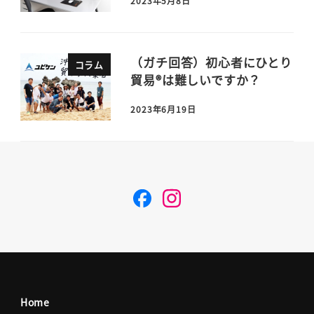
2023年5月8日
（ガチ回答）初心者にひとり
コラム
貿易®は難しいですか？
2023年6月19日
F
I
a
n
c
s
Home