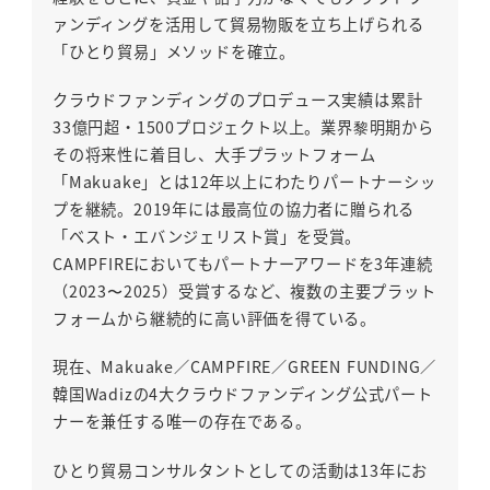
ァンディングを活用して貿易物販を立ち上げられる
「ひとり貿易」メソッドを確立。
クラウドファンディングのプロデュース実績は累計
33億円超・1500プロジェクト以上。業界黎明期から
その将来性に着目し、大手プラットフォーム
「Makuake」とは12年以上にわたりパートナーシッ
プを継続。2019年には最高位の協力者に贈られる
「ベスト・エバンジェリスト賞」を受賞。
CAMPFIREにおいてもパートナーアワードを3年連続
（2023〜2025）受賞するなど、複数の主要プラット
フォームから継続的に高い評価を得ている。
現在、Makuake／CAMPFIRE／GREEN FUNDING／
韓国Wadizの4大クラウドファンディング公式パート
ナーを兼任する唯一の存在である。
ひとり貿易コンサルタントとしての活動は13年にお