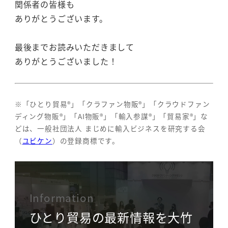
関係者の皆様も
ありがとうございます。
最後までお読みいただきまして
ありがとうございました！
※「ひとり貿易®」「クラファン物販®」「クラウドファン
ディング物販®」「AI物販®」「輸入参謀®」「貿易家®」な
どは、一般社団法人 まじめに輸入ビジネスを研究する会
（
ユビケン
）の登録商標です。
Information
ひとり貿易の最新情報を大竹