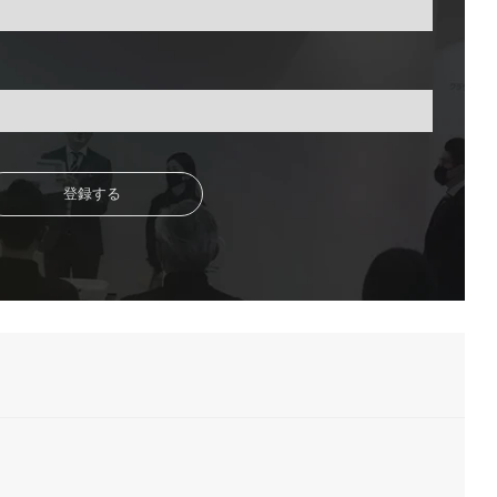
節
に
は
上
下
矢
印
キ
ー
を
使
っ
て
く
だ
さ