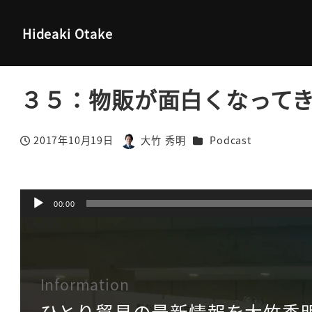
大竹秀明 公式サイト
Podcast
３５：物販が面白くなってき
Hideaki Otake
３５：物販が面白くなって
カテゴリー
2017年10月19日
大竹 秀明
Podcast
投稿日
著
者
音
声
00:00
プ
レ
ー
ヤ
Information
ー
ひとり貿易の最新情報を大竹秀