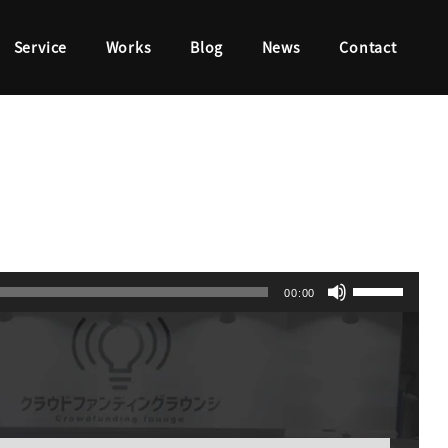
Service
Works
Blog
News
Contact
ボ
00:00
リ
ュ
ー
ム
調