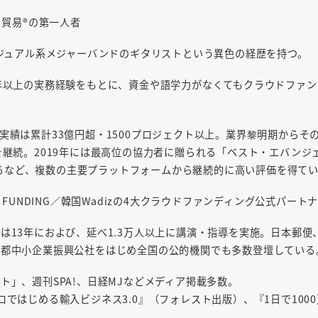
り貿易®の第一人者
ビジュアル系メジャーバンドのギタリストという異色の経歴を持つ。
年以上の実務経験をもとに、資金や語学力がなくてもクラウドファ
績は累計33億円超・1500プロジェクト以上。業界黎明期からその
継続。2019年には最高位の協力者に贈られる「ベスト・エバンジェ
賞するなど、複数の主要プラットフォームから継続的に高い評価を得て
REEN FUNDING／韓国Wadizの4大クラウドファンディング公式
13年におよび、延べ1.3万人以上に講演・指導を実施。日本郵便、
京都中小企業振興公社をはじめ全国の公的機関でも多数登壇している
ト」、週刊SPA!、日経MJなどメディア掲載多数。
ロではじめる輸入ビジネス3.0』（フォレスト出版）、『1日で10