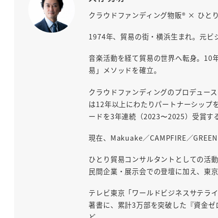
クラウドファンディング物販® × ひと
1974年、貿易の街・横浜生まれ。元
音楽活動を経て貿易の世界へ転身。10
易」メソッドを確立。
クラウドファンディングのプロデュース実
は12年以上にわたりパートナーシップを
ードを3年連続（2023〜2025）受
現在、Makuake／CAMPFIRE／G
ひとり貿易コンサルタントとしての活動は
民間企業・展示会での登壇に加え、東
テレビ東京「ワールドビジネスサテライ
著書に、累計3万部を突破した『資金ゼ
ど。