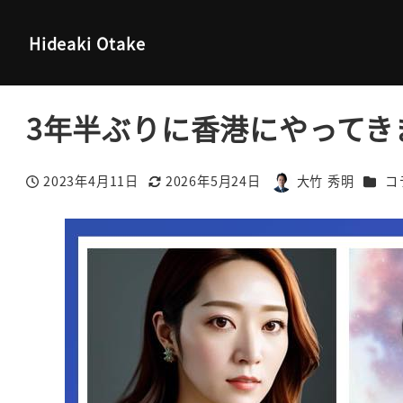
大竹秀明 公式サイト
コラム
3年半ぶりに香港にやってきまし
Hideaki Otake
3年半ぶりに香港にやってき
カテゴ
2023年4月11日
2026年5月24日
大竹 秀明
コ
投稿日
更新日
著
者