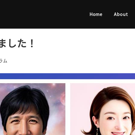
た！
Home
About
ました！
リー
ラム