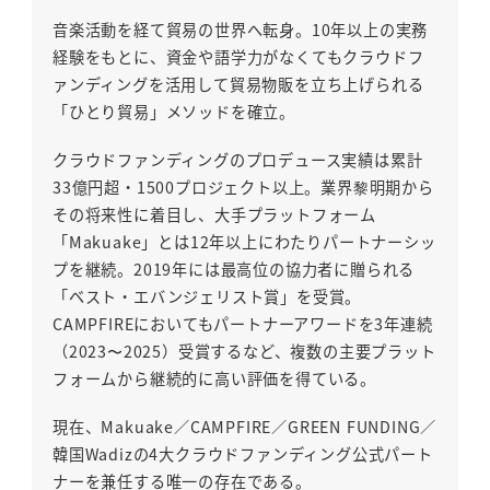
音楽活動を経て貿易の世界へ転身。10年以上の実務
経験をもとに、資金や語学力がなくてもクラウドフ
ァンディングを活用して貿易物販を立ち上げられる
「ひとり貿易」メソッドを確立。
クラウドファンディングのプロデュース実績は累計
33億円超・1500プロジェクト以上。業界黎明期から
その将来性に着目し、大手プラットフォーム
「Makuake」とは12年以上にわたりパートナーシッ
プを継続。2019年には最高位の協力者に贈られる
「ベスト・エバンジェリスト賞」を受賞。
CAMPFIREにおいてもパートナーアワードを3年連続
（2023〜2025）受賞するなど、複数の主要プラット
フォームから継続的に高い評価を得ている。
現在、Makuake／CAMPFIRE／GREEN FUNDING／
韓国Wadizの4大クラウドファンディング公式パート
ナーを兼任する唯一の存在である。