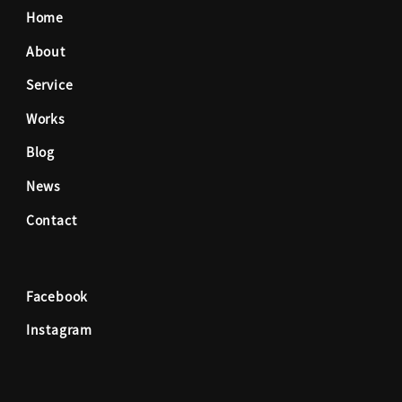
Home
e
t
About
Service
b
a
Works
o
g
Blog
News
o
r
Contact
k
a
Facebook
m
Instagram