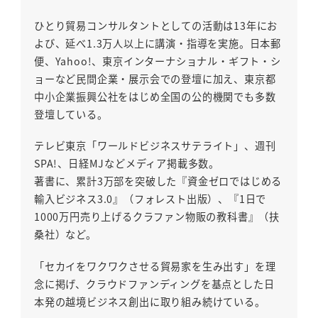
ひとり貿易コンサルタントとしての活動は13年にお
よび、延べ1.3万人以上に講演・指導を実施。日本郵
便、Yahoo!、東京インターナショナル・ギフト・シ
ョーなど民間企業・展示会での登壇に加え、東京都
中小企業振興公社をはじめ全国の公的機関でも多数
登壇している。
テレビ東京「ワールドビジネスサテライト」、週刊
SPA!、日経MJなどメディア掲載多数。
著書に、累計3万部を突破した『資金ゼロではじめる
輸入ビジネス3.0』（フォレスト出版）、『1日で
1000万円売り上げるクラファン物販の教科書』（扶
桑社）など。
「セカイをワクワクさせる貿易家を生み出す」を理
念に掲げ、クラウドファンディングを基点とした日
本発の越境ビジネス創出に取り組み続けている。