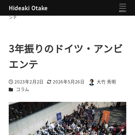
Hideaki Otake
大竹秀明 公式サイト
コラム
3年振りのドイツ・アンビエ
MENU
ンテ
3年振りのドイツ・アンビ
エンテ
2023年2月2日
2026年5月26日
大竹 秀明
投稿日
更新日
著
カテゴリー
コラム
者