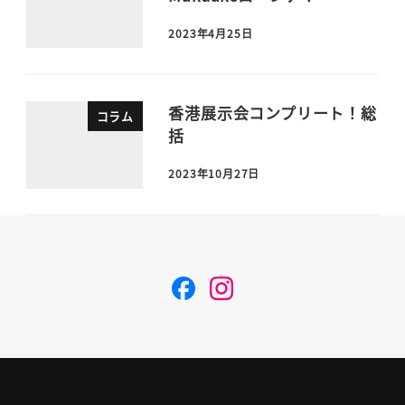
2023年4月25日
香港展示会コンプリート！総
コラム
括
2023年10月27日
F
I
a
n
c
s