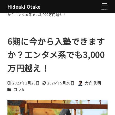
Hideaki Otake
大竹秀明 公式サイト
コラム
6期に今から入塾できます
MENU
か？エンタメ系でも3,000万円越え！
6期に今から入塾できます
か？エンタメ系でも3,000
万円越え！
2023年1月25日
2026年5月26日
大竹 秀明
投稿日
更新日
著
カテゴリー
コラム
者