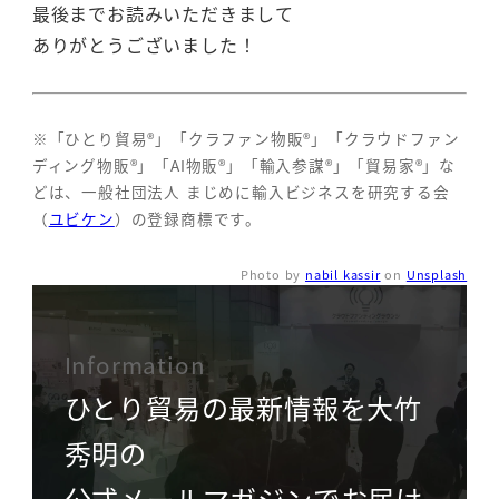
最後までお読みいただきまして
ありがとうございました！
※「ひとり貿易®」「クラファン物販®」「クラウドファン
ディング物販®」「AI物販®」「輸入参謀®」「貿易家®」な
どは、一般社団法人 まじめに輸入ビジネスを研究する会
（
ユビケン
）の登録商標です。
Photo by
nabil kassir
on
Unsplash
Information
ひとり貿易の最新情報を大竹
秀明の
公式メールマガジンでお届け