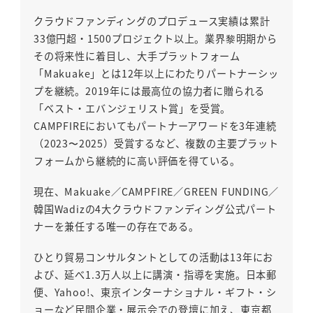
クラウドファンディングのプロデュース実績は累計
33億円超・1500プロジェクト以上。業界黎明期から
その将来性に着目し、大手プラットフォーム
「Makuake」とは12年以上にわたりパートナーシッ
プを継続。2019年には最高位の協力者に贈られる
「ベスト・エバンジェリスト賞」を受賞。
CAMPFIREにおいてもパートナーアワードを3年連続
（2023〜2025）受賞するなど、複数の主要プラット
フォームから継続的に高い評価を得ている。
現在、Makuake／CAMPFIRE／GREEN FUNDING／
韓国Wadizの4大クラウドファンディング公式パート
ナーを兼任する唯一の存在である。
ひとり貿易コンサルタントとしての活動は13年にお
よび、延べ1.3万人以上に講演・指導を実施。日本郵
便、Yahoo!、東京インターナショナル・ギフト・シ
ョーなど民間企業・展示会での登壇に加え、東京都