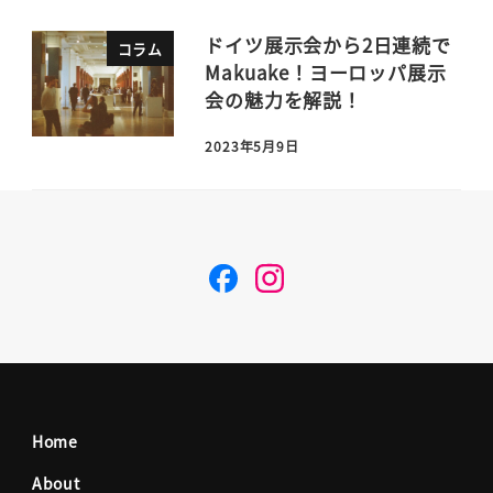
ドイツ展示会から2日連続で
コラム
Makuake！ヨーロッパ展示
会の魅力を解説！
2023年5月9日
F
I
a
n
c
s
Home
e
t
About