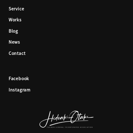
Service
b
a
Works
o
g
Blog
News
o
r
Contact
k
a
Facebook
m
Instagram