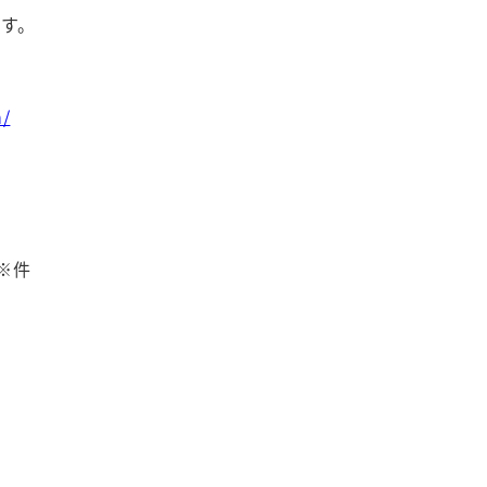
す。
n/
※件