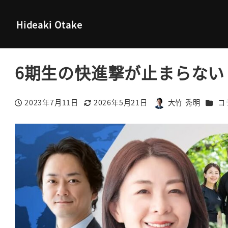
大竹秀明 公式サイト
コラム
6期生の快進撃が止まらない！明
Hideaki Otake
6期生の快進撃が止まらない
カテゴ
2023年7月11日
2026年5月21日
大竹 秀明
コ
投稿日
更新日
著
者