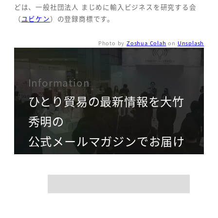
どは、一般社団法人 まじめに輸入ビジネスを研究する会
（
ユビケン
）の登録商標です。
Photo by
Zoshua Colah
on
Unsplash
Information
ひとり貿易の最新情報を大竹
秀明の
公式メールマガジンでお届け
name
mail