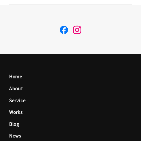
F
I
a
n
c
s
Home
e
t
About
Service
b
a
Works
o
g
Blog
News