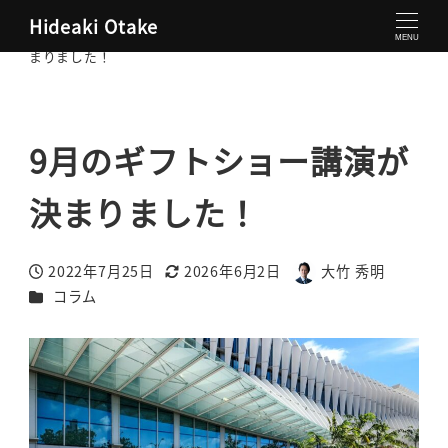
Hideaki Otake
大竹秀明 公式サイト
コラム
9月のギフトショー講演が決
MENU
まりました！
9月のギフトショー講演が
決まりました！
2022年7月25日
2026年6月2日
大竹 秀明
投稿日
更新日
著
カテゴリー
コラム
者