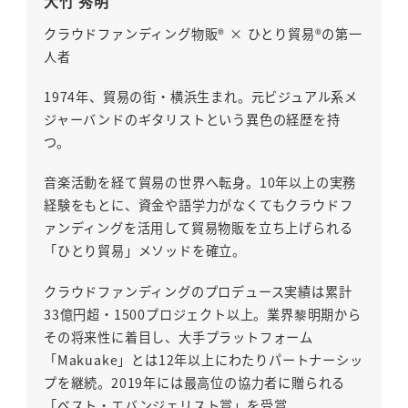
大竹 秀明
クラウドファンディング物販® × ひとり貿易®の第一
人者
1974年、貿易の街・横浜生まれ。元ビジュアル系メ
ジャーバンドのギタリストという異色の経歴を持
つ。
音楽活動を経て貿易の世界へ転身。10年以上の実務
経験をもとに、資金や語学力がなくてもクラウドフ
ァンディングを活用して貿易物販を立ち上げられる
「ひとり貿易」メソッドを確立。
クラウドファンディングのプロデュース実績は累計
33億円超・1500プロジェクト以上。業界黎明期から
その将来性に着目し、大手プラットフォーム
「Makuake」とは12年以上にわたりパートナーシッ
プを継続。2019年には最高位の協力者に贈られる
「ベスト・エバンジェリスト賞」を受賞。