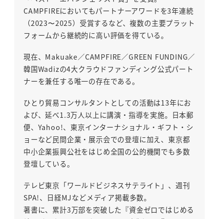
CAMPFIREにおいてもパートナーアワードを3年連続
（2023〜2025）受賞するなど、複数の主要プラット
フォームから継続的に高い評価を得ている。
現在、Makuake／CAMPFIRE／GREEN FUNDING／
韓国Wadizの4大クラウドファンディング公式パート
ナーを兼任する唯一の存在である。
ひとり貿易コンサルタントとしての活動は13年にお
よび、延べ1.3万人以上に講演・指導を実施。日本郵
便、Yahoo!、東京インターナショナル・ギフト・シ
ョーなど民間企業・展示会での登壇に加え、東京都
中小企業振興公社をはじめ全国の公的機関でも多数
登壇している。
テレビ東京「ワールドビジネスサテライト」、週刊
SPA!、日経MJなどメディア掲載多数。
著書に、累計3万部を突破した『資金ゼロではじめる