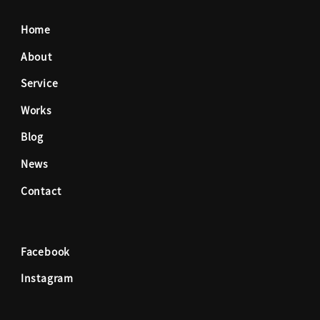
c
s
Home
e
t
About
Service
b
a
Works
o
g
Blog
News
o
r
Contact
k
a
Facebook
m
Instagram