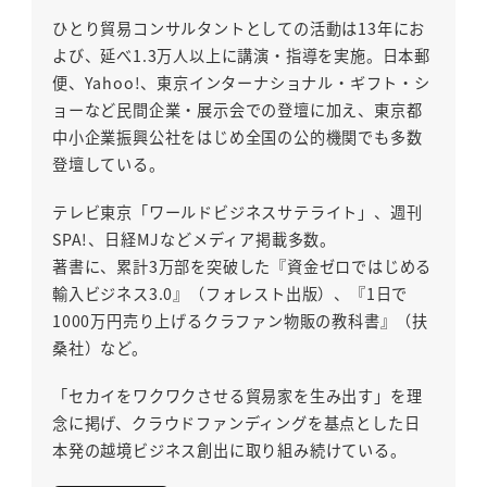
ひとり貿易コンサルタントとしての活動は13年にお
よび、延べ1.3万人以上に講演・指導を実施。日本郵
便、Yahoo!、東京インターナショナル・ギフト・シ
ョーなど民間企業・展示会での登壇に加え、東京都
中小企業振興公社をはじめ全国の公的機関でも多数
登壇している。
テレビ東京「ワールドビジネスサテライト」、週刊
SPA!、日経MJなどメディア掲載多数。
著書に、累計3万部を突破した『資金ゼロではじめる
輸入ビジネス3.0』（フォレスト出版）、『1日で
1000万円売り上げるクラファン物販の教科書』（扶
桑社）など。
「セカイをワクワクさせる貿易家を生み出す」を理
念に掲げ、クラウドファンディングを基点とした日
本発の越境ビジネス創出に取り組み続けている。