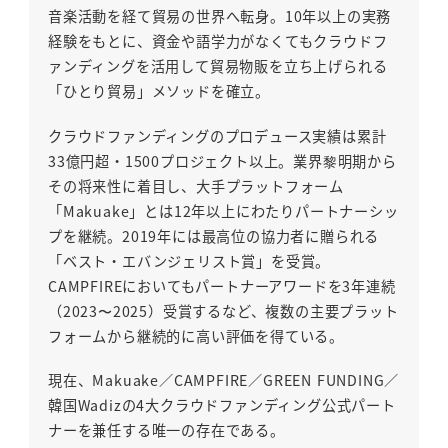
音楽活動を経て貿易の世界へ転身。10年以上の実務
経験をもとに、資金や語学力がなくてもクラウドフ
ァンディングを活用して貿易物販を立ち上げられる
「ひとり貿易」メソッドを確立。
クラウドファンディングのプロデュース実績は累計
33億円超・1500プロジェクト以上。業界黎明期から
その将来性に着目し、大手プラットフォーム
「Makuake」とは12年以上にわたりパートナーシッ
プを継続。2019年には最高位の協力者に贈られる
「ベスト・エバンジェリスト賞」を受賞。
CAMPFIREにおいてもパートナーアワードを3年連続
（2023〜2025）受賞するなど、複数の主要プラット
フォームから継続的に高い評価を得ている。
現在、Makuake／CAMPFIRE／GREEN FUNDING／
韓国Wadizの4大クラウドファンディング公式パート
ナーを兼任する唯一の存在である。