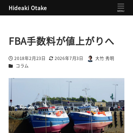
Hideaki Otake
大竹秀明 公式サイト
コラム
FBA手数料が値上がりへ
MENU
FBA手数料が値上がりへ
2018年2月23日
2026年7月3日
大竹 秀明
投稿日
更新日
著
カテゴリー
コラム
者