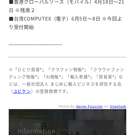
■香港グローバルソース（モバイル）4月18日～21
日 ※残席２
■台湾COMPUTEX（電子）6月5日～8日 ※今回よ
り受付開始
——————————–
※「ひとり貿易®」「クラファン物販®」「クラウドファン
ディング物販®」「AI物販®」「輸入参謀®」「貿易家®」な
どは、一般社団法人 まじめに輸入ビジネスを研究する会
（
ユビケン
）の登録商標です。
Photo by
Xavier Foucrier
on
Unsplash
Information