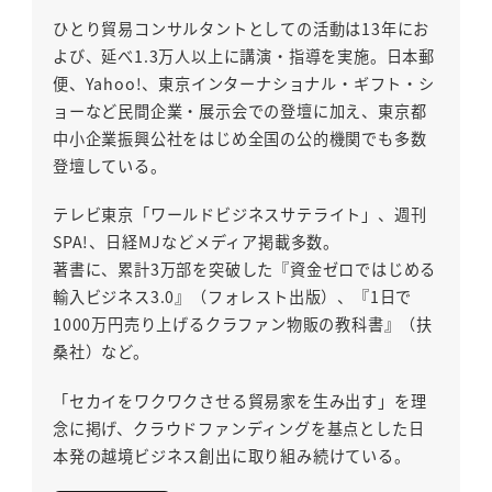
ひとり貿易コンサルタントとしての活動は13年にお
よび、延べ1.3万人以上に講演・指導を実施。日本郵
便、Yahoo!、東京インターナショナル・ギフト・シ
ョーなど民間企業・展示会での登壇に加え、東京都
中小企業振興公社をはじめ全国の公的機関でも多数
登壇している。
テレビ東京「ワールドビジネスサテライト」、週刊
SPA!、日経MJなどメディア掲載多数。
著書に、累計3万部を突破した『資金ゼロではじめる
輸入ビジネス3.0』（フォレスト出版）、『1日で
1000万円売り上げるクラファン物販の教科書』（扶
桑社）など。
「セカイをワクワクさせる貿易家を生み出す」を理
念に掲げ、クラウドファンディングを基点とした日
本発の越境ビジネス創出に取り組み続けている。