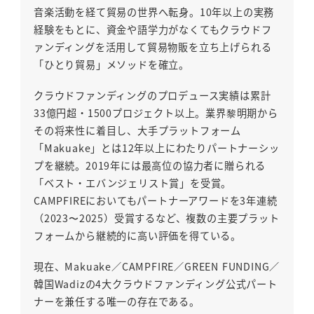
音楽活動を経て貿易の世界へ転身。10年以上の実務
経験をもとに、資金や語学力がなくてもクラウドフ
ァンディングを活用して貿易物販を立ち上げられる
「ひとり貿易」メソッドを確立。
クラウドファンディングのプロデュース実績は累計
33億円超・1500プロジェクト以上。業界黎明期から
その将来性に着目し、大手プラットフォーム
「Makuake」とは12年以上にわたりパートナーシッ
プを継続。2019年には最高位の協力者に贈られる
「ベスト・エバンジェリスト賞」を受賞。
CAMPFIREにおいてもパートナーアワードを3年連続
（2023〜2025）受賞するなど、複数の主要プラット
フォームから継続的に高い評価を得ている。
現在、Makuake／CAMPFIRE／GREEN FUNDING／
韓国Wadizの4大クラウドファンディング公式パート
ナーを兼任する唯一の存在である。