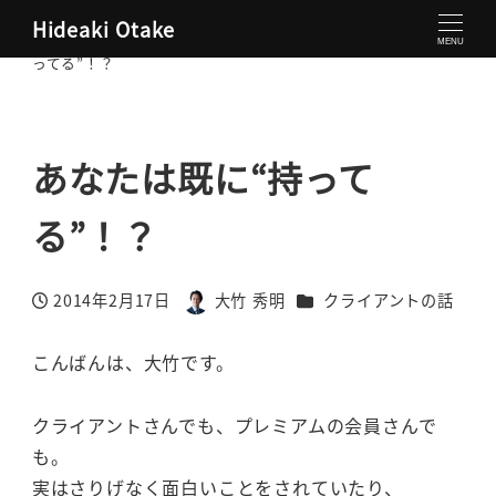
Hideaki Otake
大竹秀明 公式サイト
クライアントの話
あなたは既に“持
MENU
ってる”！？
あなたは既に“持って
る”！？
カテゴリー
2014年2月17日
大竹 秀明
クライアントの話
投稿日
著
者
こんばんは、大竹です。
クライアントさんでも、プレミアムの会員さんで
も。
実はさりげなく面白いことをされていたり、