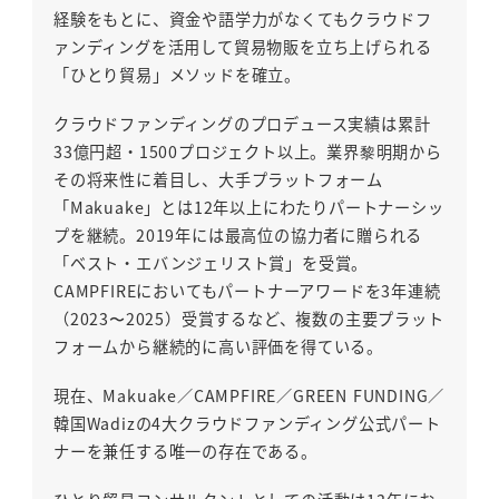
経験をもとに、資金や語学力がなくてもクラウドフ
ァンディングを活用して貿易物販を立ち上げられる
「ひとり貿易」メソッドを確立。
クラウドファンディングのプロデュース実績は累計
33億円超・1500プロジェクト以上。業界黎明期から
その将来性に着目し、大手プラットフォーム
「Makuake」とは12年以上にわたりパートナーシッ
プを継続。2019年には最高位の協力者に贈られる
「ベスト・エバンジェリスト賞」を受賞。
CAMPFIREにおいてもパートナーアワードを3年連続
（2023〜2025）受賞するなど、複数の主要プラット
フォームから継続的に高い評価を得ている。
現在、Makuake／CAMPFIRE／GREEN FUNDING／
韓国Wadizの4大クラウドファンディング公式パート
ナーを兼任する唯一の存在である。