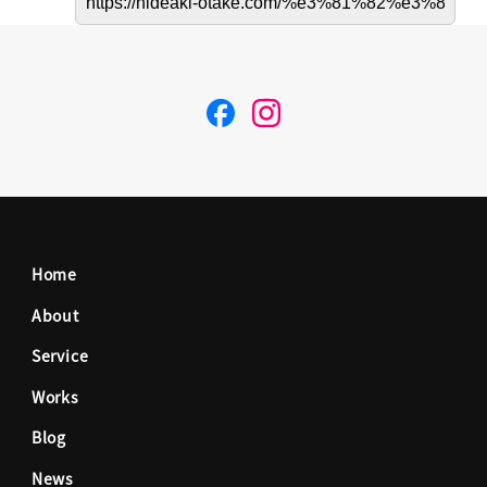
F
I
a
n
c
s
Home
e
t
About
Service
b
a
Works
o
g
Blog
News