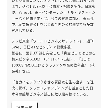
ひとり貿易コンサルタントとしての活動は13年にお
よび、延べ1.3万人以上に講演・指導を実施。日本郵
便、Yahoo!、東京インターナショナル・ギフト・シ
ョーなど民間企業・展示会での登壇に加え、東京都
中小企業振興公社をはじめ全国の公的機関でも多数
登壇している。
テレビ東京「ワールドビジネスサテライト」、週刊
SPA!、日経MJなどメディア掲載多数。
著書に、累計3万部を突破した『資金ゼロではじめる
輸入ビジネス3.0』（フォレスト出版）、『1日で
1000万円売り上げるクラファン物販の教科書』（扶
桑社）など。
「セカイをワクワクさせる貿易家を生み出す」を理
念に掲げ、クラウドファンディングを基点とした日
本発の越境ビジネス創出に取り組み続けている。
記事一覧