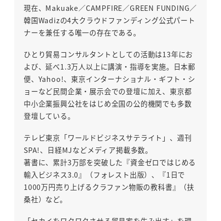
現在、Makuake／CAMPFIRE／GREEN FUNDING／
韓国Wadizの4大クラウドファンディング公式パート
ナーを兼任する唯一の存在である。
ひとり貿易コンサルタントとしての活動は13年にお
よび、延べ1.3万人以上に講演・指導を実施。日本郵
便、Yahoo!、東京インターナショナル・ギフト・シ
ョーなど民間企業・展示会での登壇に加え、東京都
中小企業振興公社をはじめ全国の公的機関でも多数
登壇している。
テレビ東京「ワールドビジネスサテライト」、週刊
SPA!、日経MJなどメディア掲載多数。
著書に、累計3万部を突破した『資金ゼロではじめる
輸入ビジネス3.0』（フォレスト出版）、『1日で
1000万円売り上げるクラファン物販の教科書』（扶
桑社）など。