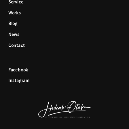
Service
b
a
Works
o
g
Blog
News
o
r
Contact
k
a
Facebook
m
Instagram