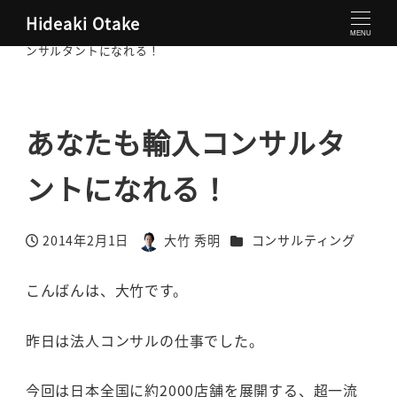
Hideaki Otake
大竹秀明 公式サイト
コンサルティング
あなたも輸入コ
MENU
ンサルタントになれる！
あなたも輸入コンサルタ
ントになれる！
カテゴリー
2014年2月1日
大竹 秀明
コンサルティング
投稿日
著
者
こんばんは、大竹です。
昨日は法人コンサルの仕事でした。
今回は日本全国に約2000店舗を展開する、超一流