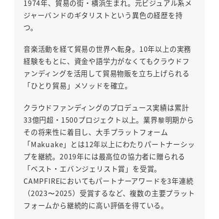
1974年、貿易の街・横浜生まれ。元ビジュアル系メ
ジャーバンドのギタリストという異色の経歴を持
つ。
音楽活動を経て貿易の世界へ転身。10年以上の実務
経験をもとに、資金や語学力がなくてもクラウドフ
ァンディングを活用して貿易物販を立ち上げられる
「ひとり貿易」メソッドを確立。
クラウドファンディングのプロデュース実績は累計
33億円超・1500プロジェクト以上。業界黎明期から
その将来性に着目し、大手プラットフォーム
「Makuake」とは12年以上にわたりパートナーシッ
プを継続。2019年には最高位の協力者に贈られる
「ベスト・エバンジェリスト賞」を受賞。
CAMPFIREにおいてもパートナーアワードを3年連続
（2023〜2025）受賞するなど、複数の主要プラット
フォームから継続的に高い評価を得ている。