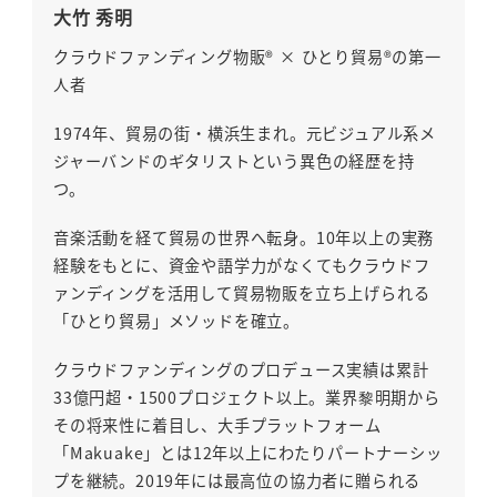
大竹 秀明
クラウドファンディング物販® × ひとり貿易®の第一
人者
1974年、貿易の街・横浜生まれ。元ビジュアル系メ
ジャーバンドのギタリストという異色の経歴を持
つ。
音楽活動を経て貿易の世界へ転身。10年以上の実務
経験をもとに、資金や語学力がなくてもクラウドフ
ァンディングを活用して貿易物販を立ち上げられる
「ひとり貿易」メソッドを確立。
クラウドファンディングのプロデュース実績は累計
33億円超・1500プロジェクト以上。業界黎明期から
その将来性に着目し、大手プラットフォーム
「Makuake」とは12年以上にわたりパートナーシッ
プを継続。2019年には最高位の協力者に贈られる