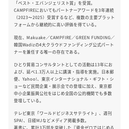
「ベスト・エバンジェリスト賞」を受賞。
CAMPFIREにおいてもパートナーアワードを3年連続
（2023〜2025）受賞するなど、複数の主要プラット
フォームから継続的に高い評価を得ている。
現在、Makuake／CAMPFIRE／GREEN FUNDING／
韓国Wadizの4大クラウドファンディング公式パート
ナーを兼任する唯一の存在である。
ひとり貿易コンサルタントとしての活動は13年にお
よび、延べ1.3万人以上に講演・指導を実施。日本郵
便、Yahoo!、東京インターナショナル・ギフト・シ
ョーなど民間企業・展示会での登壇に加え、東京都
中小企業振興公社をはじめ全国の公的機関でも多数
登壇している。
テレビ東京「ワールドビジネスサテライト」、週刊
SPA!、日経MJなどメディア掲載多数。
著書に、累計3万部を突破した『資金ゼロではじめる