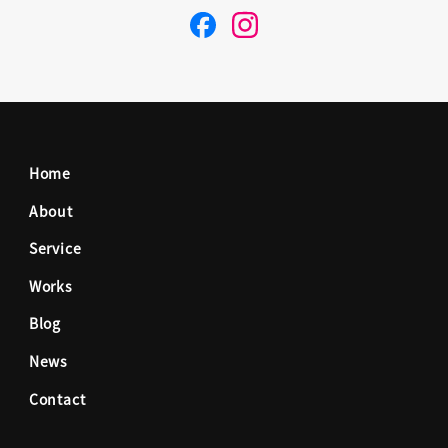
F
I
a
n
c
s
Home
e
t
About
Service
b
a
Works
o
g
Blog
News
o
r
Contact
k
a