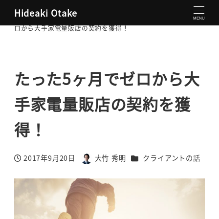
Hideaki Otake
大竹秀明 公式サイト
クライアントの話
たった5ヶ月でゼ
MENU
ロから大手家電量販店の契約を獲得！
たった5ヶ月でゼロから大
手家電量販店の契約を獲
得！
カテゴリー
2017年9月20日
大竹 秀明
クライアントの話
投稿日
著
者