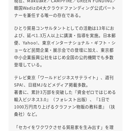
現在、Makuake／CAMPFIRE／GREEN FUNDING／
韓国Wadizの4大クラウドファンディング公式パート
ナーを兼任する唯一の存在である。
ひとり貿易コンサルタントとしての活動は13年にお
よび、延べ1.3万人以上に講演・指導を実施。日本郵
便、Yahoo!、東京インターナショナル・ギフト・シ
ョーなど民間企業・展示会での登壇に加え、東京都
中小企業振興公社をはじめ全国の公的機関でも多数
登壇している。
テレビ東京「ワールドビジネスサテライト」、週刊
SPA!、日経MJなどメディア掲載多数。
著書に、累計3万部を突破した『資金ゼロではじめる
輸入ビジネス3.0』（フォレスト出版）、『1日で
1000万円売り上げるクラファン物販の教科書』（扶
桑社）など。
「セカイをワクワクさせる貿易家を生み出す」を理