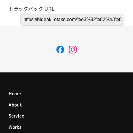
トラックバック URL
F
I
a
n
c
s
Home
e
t
About
Service
b
a
Works