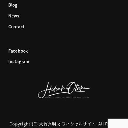
o
g
Blog
News
o
r
Contact
k
a
Facebook
m
Instagram
Copyright (C) 大竹秀明 オフィシャルサイト. All Rights