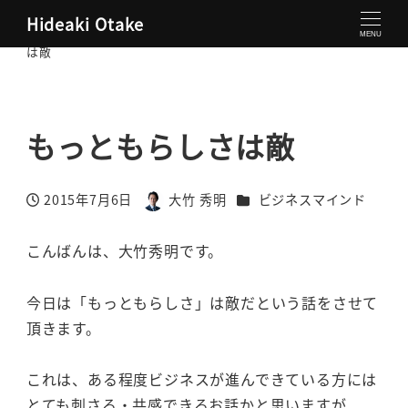
Hideaki Otake
大竹秀明 公式サイト
ビジネスマインド
もっともらしさ
MENU
は敵
もっともらしさは敵
カテゴリー
2015年7月6日
大竹 秀明
ビジネスマインド
投稿日
著
者
こんばんは、大竹秀明です。
今日は「もっともらしさ」は敵だという話をさせて
頂きます。
これは、ある程度ビジネスが進んできている方には
とても刺さる・共感できるお話かと思いますが、