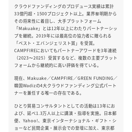
クラウドファンディングのプロデュース実績は累計
33億円超・1500プロジェクト以上。業界黎明期から
その将来性に着目し、大手プラットフォーム
「Makuake」とは12年以上にわたりパートナーシッ
プを継続。2019年には最高位の協力者に贈られる
「ベスト・エバンジェリスト賞」を受賞。
CAMPFIREにおいてもパートナーアワードを3年連続
（2023〜2025）受賞するなど、複数の主要プラット
フォームから継続的に高い評価を得ている。
現在、Makuake／CAMPFIRE／GREEN FUNDING／
韓国Wadizの4大クラウドファンディング公式パート
ナーを兼任する唯一の存在である。
ひとり貿易コンサルタントとしての活動は13年にお
よび、延べ1.3万人以上に講演・指導を実施。日本郵
便、Yahoo!、東京インターナショナル・ギフト・シ
ョーなど民間企業・展示会での登壇に加え、東京都