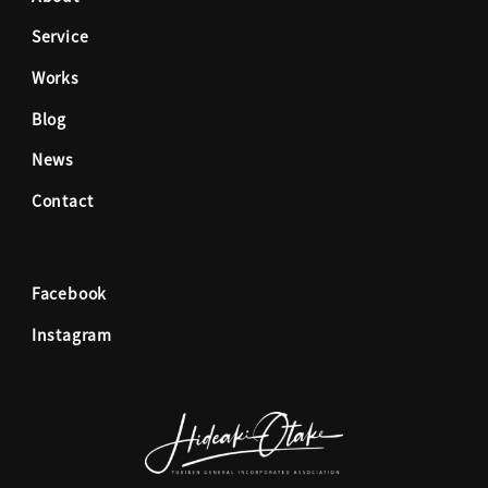
Service
b
a
Works
o
g
Blog
News
o
r
Contact
k
a
Facebook
m
Instagram