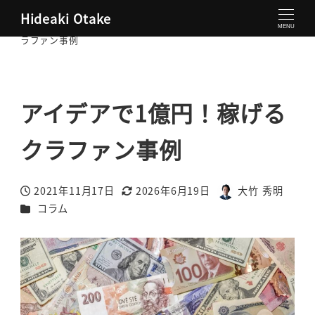
Hideaki Otake
大竹秀明 公式サイト
コラム
アイデアで1億円！稼げるク
MENU
ラファン事例
アイデアで1億円！稼げる
クラファン事例
2021年11月17日
2026年6月19日
大竹 秀明
投稿日
更新日
著
カテゴリー
コラム
者