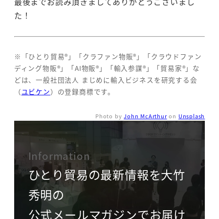
最後までお読み頂きましてありがとうございまし
た！
※「ひとり貿易®」「クラファン物販®」「クラウドファン
ディング物販®」「AI物販®」「輸入参謀®」「貿易家®」な
どは、一般社団法人 まじめに輸入ビジネスを研究する会
（
ユビケン
）の登録商標です。
Photo by
John McArthur
on
Unsplash
Information
ひとり貿易の最新情報を大竹
秀明の
公式メールマガジンでお届け