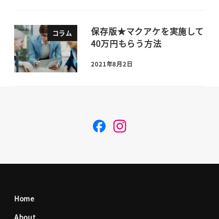
保存版★マクアケを実施して
コラム
40万円もらう方法
2021年8月2日
F
I
a
n
c
s
Home
e
t
About