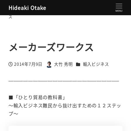
Hideaki Otake
大竹秀明 公式サイト
輸入ビジネス
メーカーズワーク
MENU
ス
メーカーズワークス
カテゴリー
2014年7月9日
大竹 秀明
輸入ビジネス
投稿日
著
者
——————————————————————–
■「ひとり貿易の教科書」
～輸入ビジネス難民から抜け出すための１２ステッ
プ～