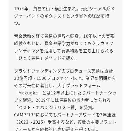
1974年、貿易の街・横浜生まれ。元ビジュアル系メ
ジャーバンドのギタリストという異色の経歴を持
つ。
音楽活動を経て貿易の世界へ転身。10年以上の実務
経験をもとに、資金や語学力がなくてもクラウドフ
ァンディングを活用して貿易物販を立ち上げられる
「ひとり貿易」メソッドを確立。
クラウドファンディングのプロデュース実績は累計
33億円超・1500プロジェクト以上。業界黎明期から
その将来性に着目し、大手プラットフォーム
「Makuake」とは12年以上にわたりパートナーシッ
プを継続。2019年には最高位の協力者に贈られる
「ベスト・エバンジェリスト賞」を受賞。
CAMPFIREにおいてもパートナーアワードを3年連続
（2023〜2025）受賞するなど、複数の主要プラット
フォームから継続的に高い評価を得ている。