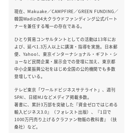
現在、Makuake／CAMPFIRE／GREEN FUNDING／
韓国Wadizの4大クラウドファンディング公式パート
ナーを兼任する唯一の存在である。
ひとり貿易コンサルタントとしての活動は13年にお
よび、延べ1.3万人以上に講演・指導を実施。日本郵
便、Yahoo!、東京インターナショナル・ギフト・シ
ョーなど民間企業・展示会での登壇に加え、東京都
中小企業振興公社をはじめ全国の公的機関でも多数
登壇している。
テレビ東京「ワールドビジネスサテライト」、週刊
SPA!、日経MJなどメディア掲載多数。
著書に、累計3万部を突破した『資金ゼロではじめる
輸入ビジネス3.0』（フォレスト出版）、『1日で
1000万円売り上げるクラファン物販の教科書』（扶
桑社）など。