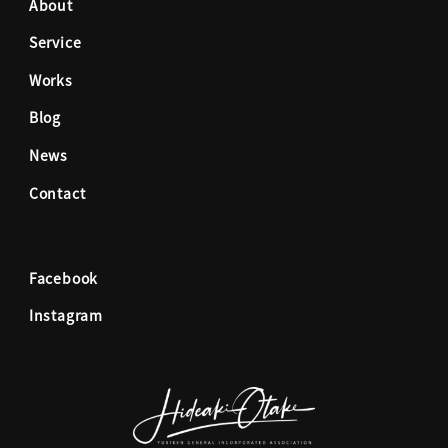
About
Service
b
a
Works
o
g
Blog
News
o
r
Contact
k
a
Facebook
m
Instagram