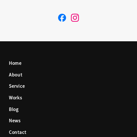
F
I
a
n
c
s
Home
e
t
About
Service
b
a
Works
o
g
Blog
News
o
r
Contact