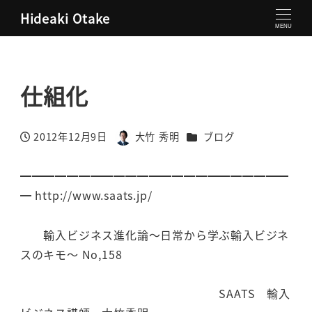
Hideaki Otake
大竹秀明 公式サイト
ブログ
仕組化
MENU
仕組化
カテゴリー
2012年12月9日
大竹 秀明
ブログ
投稿日
著
者
━━━━━━━━━━━━━━━━━━━━━━━
━ http://www.saats.jp/
輸入ビジネス進化論～日常から学ぶ輸入ビジネ
スのキモ～ No,158
SAATS 輸入