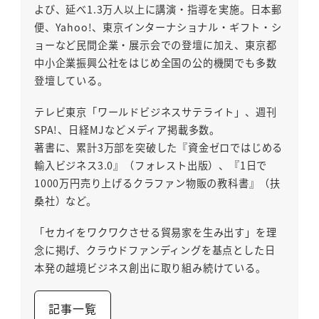
よび、延べ1.3万人以上に講演・指導を実施。日本郵
便、Yahoo!、東京インターナショナル・ギフト・シ
ョーなど民間企業・展示会での登壇に加え、東京都
中小企業振興公社をはじめ全国の公的機関でも多数
登壇している。
テレビ東京「ワールドビジネスサテライト」、週刊
SPA!、日経MJなどメディア掲載多数。
著書に、累計3万部を突破した『資金ゼロではじめる
輸入ビジネス3.0』（フォレスト出版）、『1日で
1000万円売り上げるクラファン物販の教科書』（扶
桑社）など。
「セカイをワクワクさせる貿易家を生み出す」を理
念に掲げ、クラウドファンディングを基点とした日
本発の越境ビジネス創出に取り組み続けている。
記事一覧