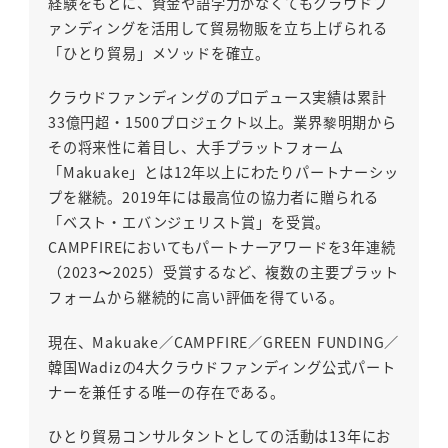
経験をもとに、資金や語学力がなくてもクラウドフ
ァンディングを活用して貿易物販を立ち上げられる
「ひとり貿易」メソッドを確立。
クラウドファンディングのプロデュース実績は累計
33億円超・1500プロジェクト以上。業界黎明期から
その将来性に着目し、大手プラットフォーム
「Makuake」とは12年以上にわたりパートナーシッ
プを継続。2019年には最高位の協力者に贈られる
「ベスト・エバンジェリスト賞」を受賞。
CAMPFIREにおいてもパートナーアワードを3年連続
（2023〜2025）受賞するなど、複数の主要プラット
フォームから継続的に高い評価を得ている。
現在、Makuake／CAMPFIRE／GREEN FUNDING／
韓国Wadizの4大クラウドファンディング公式パート
ナーを兼任する唯一の存在である。
ひとり貿易コンサルタントとしての活動は13年にお