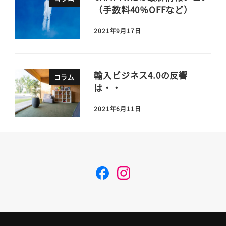
（手数料40％OFFなど）
2021年9月17日
輸入ビジネス4.0の反響
コラム
は・・
2021年6月11日
F
I
a
n