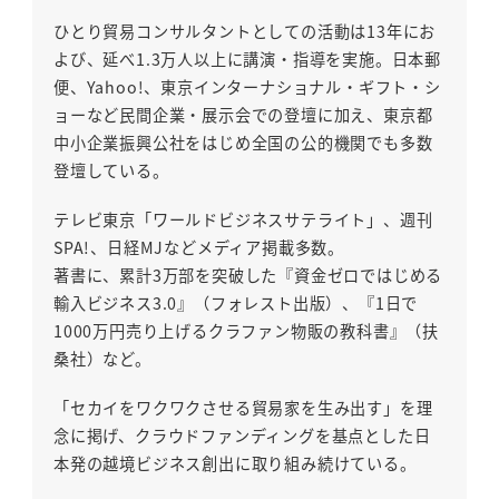
ひとり貿易コンサルタントとしての活動は13年にお
よび、延べ1.3万人以上に講演・指導を実施。日本郵
便、Yahoo!、東京インターナショナル・ギフト・シ
ョーなど民間企業・展示会での登壇に加え、東京都
中小企業振興公社をはじめ全国の公的機関でも多数
登壇している。
テレビ東京「ワールドビジネスサテライト」、週刊
SPA!、日経MJなどメディア掲載多数。
著書に、累計3万部を突破した『資金ゼロではじめる
輸入ビジネス3.0』（フォレスト出版）、『1日で
1000万円売り上げるクラファン物販の教科書』（扶
桑社）など。
「セカイをワクワクさせる貿易家を生み出す」を理
念に掲げ、クラウドファンディングを基点とした日
本発の越境ビジネス創出に取り組み続けている。