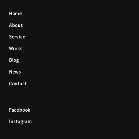
c
s
Home
e
t
About
Service
b
a
Works
o
g
Blog
News
o
r
Contact
k
a
Facebook
m
Instagram