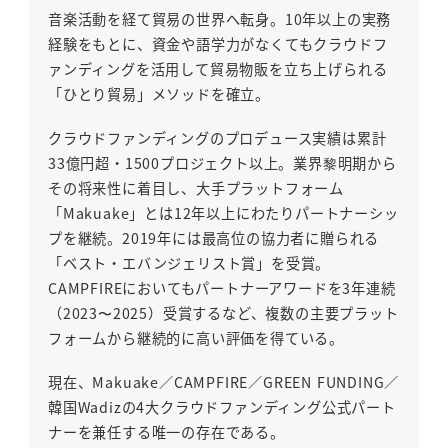
音楽活動を経て貿易の世界へ転身。10年以上の実務
経験をもとに、資金や語学力がなくてもクラウドフ
ァンディングを活用して貿易物販を立ち上げられる
「ひとり貿易」メソッドを確立。
クラウドファンディングのプロデュース実績は累計
33億円超・1500プロジェクト以上。業界黎明期から
その将来性に着目し、大手プラットフォーム
「Makuake」とは12年以上にわたりパートナーシッ
プを継続。2019年には最高位の協力者に贈られる
「ベスト・エバンジェリスト賞」を受賞。
CAMPFIREにおいてもパートナーアワードを3年連続
（2023〜2025）受賞するなど、複数の主要プラット
フォームから継続的に高い評価を得ている。
現在、Makuake／CAMPFIRE／GREEN FUNDING／
韓国Wadizの4大クラウドファンディング公式パート
ナーを兼任する唯一の存在である。