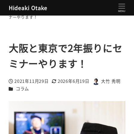
Hideaki Otake
大竹秀明 公式サイト
コラム
大阪と東京で2年振りにセミ
MENU
ナーやります！
大阪と東京で2年振りにセ
ミナーやります！
2021年11月29日
2026年6月19日
大竹 秀明
投稿日
更新日
著
カテゴリー
コラム
者