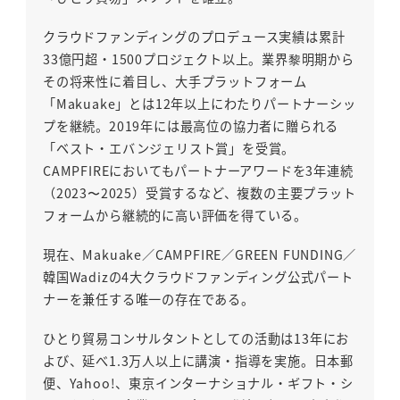
クラウドファンディングのプロデュース実績は累計
33億円超・1500プロジェクト以上。業界黎明期から
その将来性に着目し、大手プラットフォーム
「Makuake」とは12年以上にわたりパートナーシッ
プを継続。2019年には最高位の協力者に贈られる
「ベスト・エバンジェリスト賞」を受賞。
CAMPFIREにおいてもパートナーアワードを3年連続
（2023〜2025）受賞するなど、複数の主要プラット
フォームから継続的に高い評価を得ている。
現在、Makuake／CAMPFIRE／GREEN FUNDING／
韓国Wadizの4大クラウドファンディング公式パート
ナーを兼任する唯一の存在である。
ひとり貿易コンサルタントとしての活動は13年にお
よび、延べ1.3万人以上に講演・指導を実施。日本郵
便、Yahoo!、東京インターナショナル・ギフト・シ