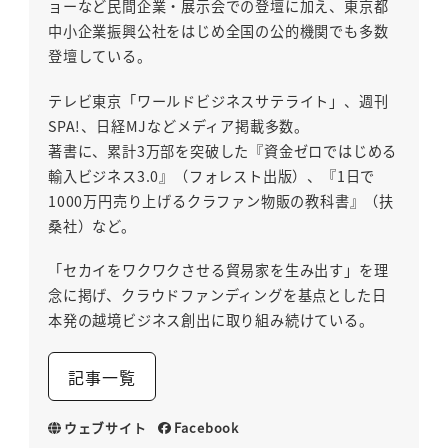
ョーなど民間企業・展示会での登壇に加え、東京都
中小企業振興公社をはじめ全国の公的機関でも多数
登壇している。
テレビ東京「ワールドビジネスサテライト」、週刊
SPA!、日経MJなどメディア掲載多数。
著書に、累計3万部を突破した『資金ゼロではじめる
輸入ビジネス3.0』（フォレスト出版）、『1日で
1000万円売り上げるクラファン物販の教科書』（扶
桑社）など。
「セカイをワクワクさせる貿易家を生み出す」を理
念に掲げ、クラウドファンディングを基点とした日
本発の越境ビジネス創出に取り組み続けている。
記事一覧
ウェブサイト
Facebook