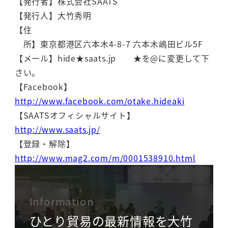
【発行者】株式会社SAATS
【発行人】大竹秀明
【住
所】東京都港区六本木4-8-7 六本木嶋田ビル5F
【メール】hide★saats.jp ★を@に変更して下
さい。
【Facebook】
http://www.facebook.com/otake.hideaki
【SAATSオフィシャルサイト】
http://www.saats.jp/
【登録・解除】
http://www.mag2.com/m/0001538910.html
Information
ひとり貿易の最新情報を大竹