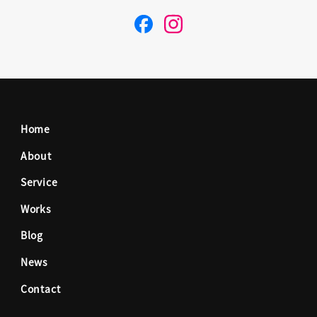
F
I
a
n
c
s
Home
e
t
About
Service
b
a
Works
o
g
Blog
News
o
r
Contact