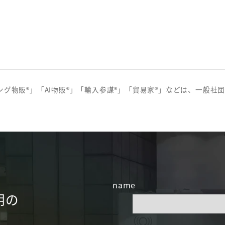
グ物販®」「AI物販®」「輸入参謀®」「貿易家®」などは、一般社
name
明の