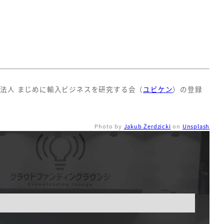
団法人 まじめに輸入ビジネスを研究する会（
ユビケン
）の登録
Photo by
Jakub Żerdzicki
on
Unsplash