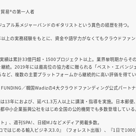
り貿易®の第一人者
ビジュアル系メジャーバンドのギタリストという異色の経歴を持つ。
年以上の実務経験をもとに、資金や語学力がなくてもクラウドファ
績は累計33億円超・1500プロジェクト以上。業界黎明期からその
継続。2019年には最高位の協力者に贈られる「ベスト・エバンジェ
賞するなど、複数の主要プラットフォームから継続的に高い評価を得て
REEN FUNDING／韓国Wadizの4大クラウドファンディング公式
13年におよび、延べ1.3万人以上に講演・指導を実施。日本郵便、
京都中小企業振興公社をはじめ全国の公的機関でも多数登壇している
ト」、週刊SPA!、日経MJなどメディア掲載多数。
ロではじめる輸入ビジネス3.0』（フォレスト出版）、『1日で10