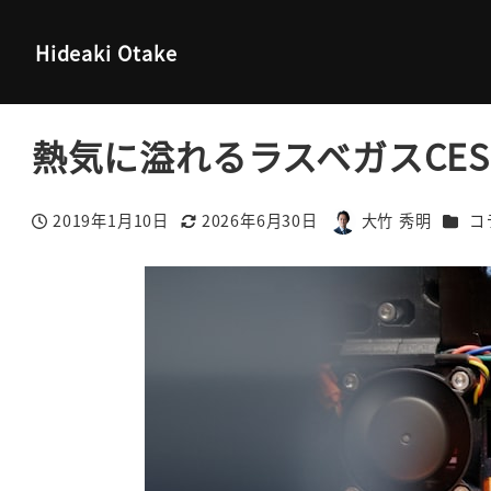
大竹秀明 公式サイト
コラム
熱気に溢れるラスベガスCES
Hideaki Otake
熱気に溢れるラスベガスCES
カテゴ
2019年1月10日
2026年6月30日
大竹 秀明
コ
投稿日
更新日
著
者