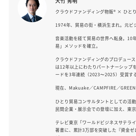
大竹 秀明
クラウドファンディング物販® × ひと
1974年、貿易の街・横浜生まれ。元
音楽活動を経て貿易の世界へ転身。10
易」メソッドを確立。
クラウドファンディングのプロデュース実
は12年以上にわたりパートナーシップを
ードを3年連続（2023〜2025）受
現在、Makuake／CAMPFIRE／G
ひとり貿易コンサルタントとしての活動は
民間企業・展示会での登壇に加え、東
テレビ東京「ワールドビジネスサテライ
著書に、累計3万部を突破した『資金ゼ