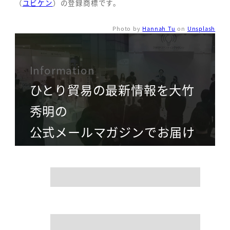
（
ユビケン
）の登録商標です。
Photo by
Hannah Tu
on
Unsplash
Information
ひとり貿易の最新情報を大竹
秀明の
公式メールマガジンでお届け
name
mail