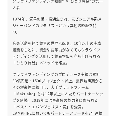
クラウドファンディング物販® × ひとり貿易®の第一
人者
1974年、貿易の街・横浜生まれ。元ビジュアル系メ
ジャーバンドのギタリストという異色の経歴を持
つ。
音楽活動を経て貿易の世界へ転身。10年以上の実務
経験をもとに、資金や語学力がなくてもクラウドフ
ァンディングを活用して貿易物販を立ち上げられる
「ひとり貿易」メソッドを確立。
クラウドファンディングのプロデュース実績は累計
33億円超・1500プロジェクト以上。業界黎明期から
その将来性に着目し、大手プラットフォーム
「Makuake」とは12年以上にわたりパートナーシッ
プを継続。2019年には最高位の協力者に贈られる
「ベスト・エバンジェリスト賞」を受賞。
CAMPFIREにおいてもパートナーアワードを3年連続