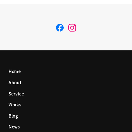
F
I
a
n
c
s
Home
e
t
About
Service
b
a
Works
o
g
Blog
News