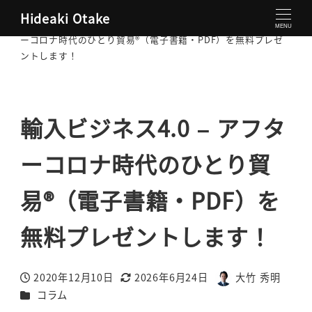
Hideaki Otake
大竹秀明 公式サイト
コラム
輸入ビジネス4.0 – アフタ
MENU
ーコロナ時代のひとり貿易®（電子書籍・PDF）を無料プレゼ
ントします！
輸入ビジネス4.0 – アフタ
ーコロナ時代のひとり貿
易®（電子書籍・PDF）を
無料プレゼントします！
2020年12月10日
2026年6月24日
大竹 秀明
投稿日
更新日
著
カテゴリー
コラム
者