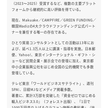
（2023〜2025）受賞するなど、複数の主要プラット
フォームから継続的に高い評価を得ている。
現在、Makuake／CAMPFIRE／GREEN FUNDING／
韓国Wadizの4大クラウドファンディング公式パート
ナーを兼任する唯一の存在である。
ひとり貿易コンサルタントとしての活動は13年にお
よび、延べ1.3万人以上に講演・指導を実施。日本郵
便、Yahoo!、東京インターナショナル・ギフト・シ
ョーなど民間企業・展示会での登壇に加え、東京都
中小企業振興公社をはじめ全国の公的機関でも多数
登壇している。
テレビ東京「ワールドビジネスサテライト」、週刊
SPA!、日経MJなどメディア掲載多数。
著書に、累計3万部を突破した『資金ゼロではじめる
輸入ビジネス3.0』（フォレスト出版）、『1日で
1000万円売り上げるクラファン物販の教科書』（扶