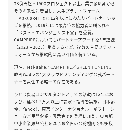
33億円超・1500プロジェクト以上。業界黎明期から
その将来性に着目し、大手プラットフォーム
「Makuake」とは12年以上にわたりパートナーシッ
プを継続。2019年には最高位の協力者に贈られる
「ベスト・エバンジェリスト賞」を受賞。
CAMPFIREにおいてもパートナーアワードを3年連続
（2023〜2025）受賞するなど、複数の主要プラット
フォームから継続的に高い評価を得ている。
現在、Makuake／CAMPFIRE／GREEN FUNDING／
韓国Wadizの4大クラウドファンディング公式パート
ナーを兼任する唯一の存在である。
ひとり貿易コンサルタントとしての活動は13年にお
よび、延べ1.3万人以上に講演・指導を実施。日本郵
便、Yahoo!、東京インターナショナル・ギフト・シ
ョーなど民間企業・展示会での登壇に加え、東京都
中小企業振興公社をはじめ全国の公的機関でも多数