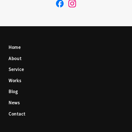
F
I
a
n
c
s
Home
e
t
About
Service
b
a
Works
o
g
Blog
News
o
r
Contact
k
a