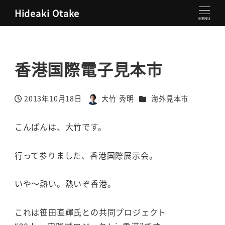
Hideaki Otake
大竹秀明 公式サイト
海外見本市
香港国際電子見本市
MENU
香港国際電子見本市
カテゴリー
2013年10月18日
大竹 秀明
海外見本市
投稿日
著
者
こんばんは、大竹です。
行って参りました、香港国際展示会。
いや～熱い。熱いぞ香港。
これは笹田直輝氏との共同プロジェクト