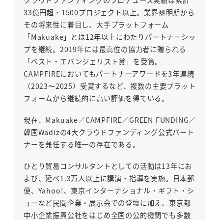
クラウドファンディングのプロデュース実績は累計
33億円超・1500プロジェクト以上。業界黎明期から
その将来性に着目し、大手プラットフォーム
「Makuake」とは12年以上にわたりパートナーシッ
プを継続。2019年には最高位の協力者に贈られる
「ベスト・エバンジェリスト賞」を受賞。
CAMPFIREにおいてもパートナーアワードを3年連続
（2023〜2025）受賞するなど、複数の主要プラット
フォームから継続的に高い評価を得ている。
現在、Makuake／CAMPFIRE／GREEN FUNDING／
韓国Wadizの4大クラウドファンディング公式パート
ナーを兼任する唯一の存在である。
ひとり貿易コンサルタントとしての活動は13年にお
よび、延べ1.3万人以上に講演・指導を実施。日本郵
便、Yahoo!、東京インターナショナル・ギフト・シ
ョーなど民間企業・展示会での登壇に加え、東京都
中小企業振興公社をはじめ全国の公的機関でも多数