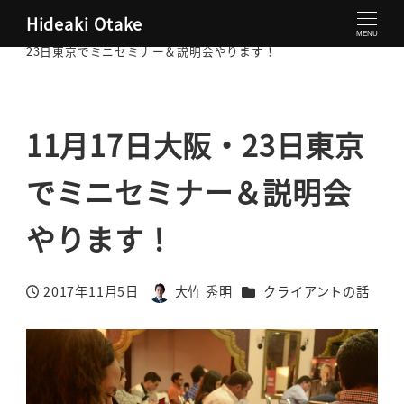
Hideaki Otake
大竹秀明 公式サイト
クライアントの話
11月17日大阪・
MENU
23日東京でミニセミナー＆説明会やります！
11月17日大阪・23日東京
でミニセミナー＆説明会
やります！
カテゴリー
2017年11月5日
大竹 秀明
クライアントの話
投稿日
著
者