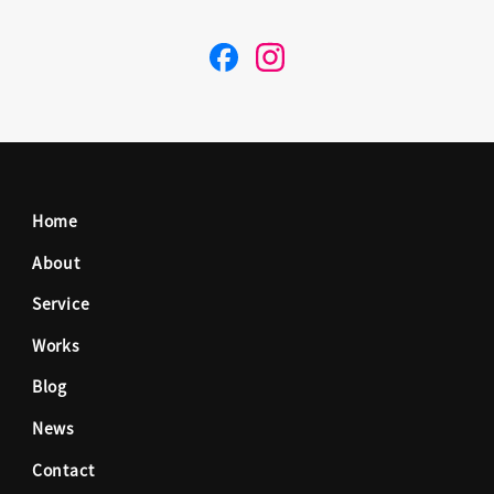
F
I
a
n
c
s
Home
e
t
About
Service
b
a
Works
o
g
Blog
News
o
r
Contact