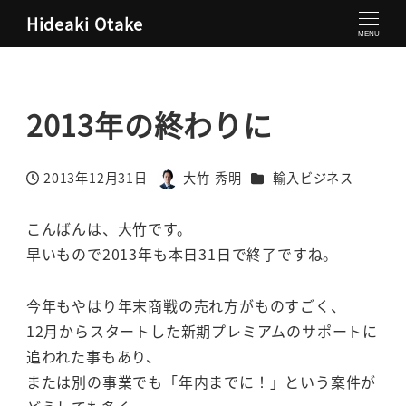
Hideaki Otake
大竹秀明 公式サイト
輸入ビジネス
2013年の終わりに
MENU
2013年の終わりに
カテゴリー
2013年12月31日
大竹 秀明
輸入ビジネス
投稿日
著
者
こんばんは、大竹です。
早いもので2013年も本日31日で終了ですね。
今年もやはり年末商戦の売れ方がものすごく、
12月からスタートした新期プレミアムのサポートに
追われた事もあり、
または別の事業でも「年内までに！」という案件が