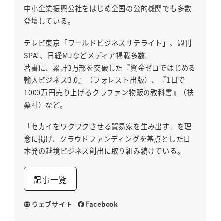
中小企業振興公社をはじめ全国の公的機関でも多数
登壇している。
テレビ東京「ワールドビジネスサテライト」、週刊
SPA!、日経MJなどメディア掲載多数。
著書に、累計3万部を突破した『資金ゼロではじめる
輸入ビジネス3.0』（フォレスト出版）、『1日で
1000万円売り上げるクラファン物販の教科書』（扶
桑社）など。
「セカイをワクワクさせる貿易家を生み出す」を理
念に掲げ、クラウドファンディングを基点とした日
本発の越境ビジネス創出に取り組み続けている。
記事一覧
ウェブサイト
Facebook