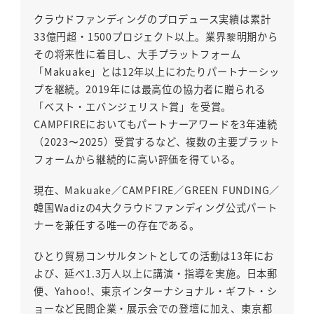
クラウドファンディングのプロデュース実績は累計
33億円超・1500プロジェクト以上。業界黎明期から
その将来性に着目し、大手プラットフォーム
「Makuake」とは12年以上にわたりパートナーシッ
プを継続。2019年には最高位の協力者に贈られる
「ベスト・エバンジェリスト賞」を受賞。
CAMPFIREにおいてもパートナーアワードを3年連続
（2023〜2025）受賞するなど、複数の主要プラット
フォームから継続的に高い評価を得ている。
現在、Makuake／CAMPFIRE／GREEN FUNDING／
韓国Wadizの4大クラウドファンディング公式パート
ナーを兼任する唯一の存在である。
ひとり貿易コンサルタントとしての活動は13年にお
よび、延べ1.3万人以上に講演・指導を実施。日本郵
便、Yahoo!、東京インターナショナル・ギフト・シ
ョーなど民間企業・展示会での登壇に加え、東京都